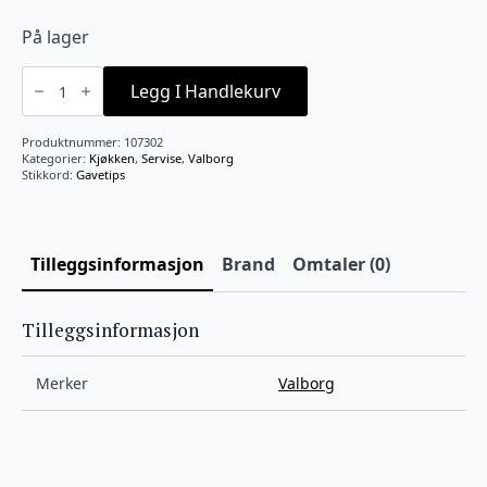
På lager
Valborg
middagstallerken
Legg I Handlekurv
d27cm
sand
antall
Produktnummer:
107302
Kategorier:
Kjøkken
,
Servise
,
Valborg
Stikkord:
Gavetips
Tilleggsinformasjon
Brand
Omtaler (0)
Tilleggsinformasjon
Merker
Valborg