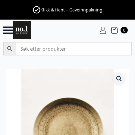
Klikk & Hent – Gaveinnpakning
0