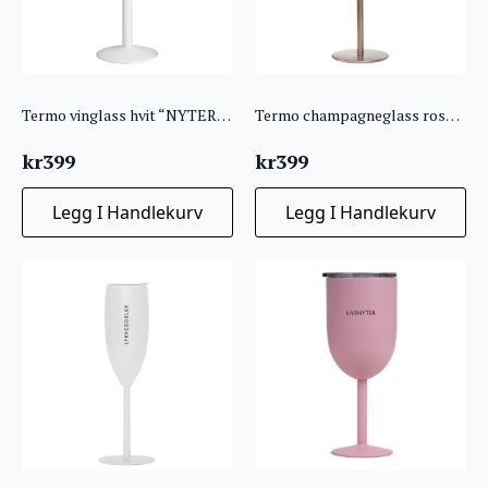
Termo vinglass hvit “NYTER LIVET PÅ HYTTA”
Termo champagneglass rosegull “HYTTEBOBLER”
kr
399
kr
399
Legg I Handlekurv
Legg I Handlekurv