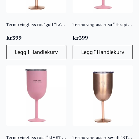
Termo vinglass roségull “LYKKEDRÅPER”
Termo vinglass rosa “Terapi i flytende form”
kr
399
kr
399
Legg I Handlekurv
Legg I Handlekurv
Termo vinglass rosa “LIVET ER BEDRE…”
Termo vinglass roségull “STERK SOM FAEN”