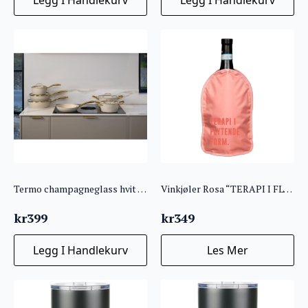
Termo champagneglass hvit “STERK SOM FAEN”
Vinkjøler Rosa “TERAPI I FLYTENDE FORM”
kr
399
kr
349
Legg I Handlekurv
Les Mer