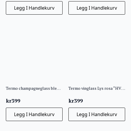
Legg I Handlekurv
Legg I Handlekurv
Termo champagneglass blek rosa “LYKKEBOBLER”
Termo vinglass Lys rosa “HVILEPULS”
kr
399
kr
399
Legg I Handlekurv
Legg I Handlekurv