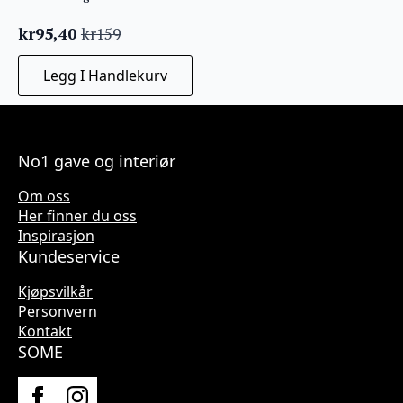
kr
95,40
kr
159
Opprinnelig
Nåværende
pris
pris
Legg I Handlekurv
var:
er:
kr159.
kr95,40.
No1 gave og interiør
Om oss
Her finner du oss
Inspirasjon
Kundeservice
Kjøpsvilkår
Personvern
Kontakt
SOME