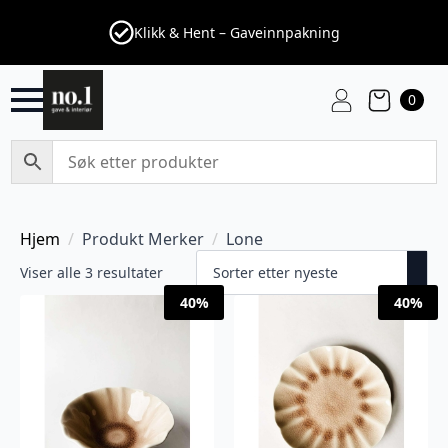
Klikk & Hent – Gaveinnpakning
0
Hjem
Produkt Merker
Lone
Sortert
Viser alle 3 resultater
etter
40%
40%
nyeste