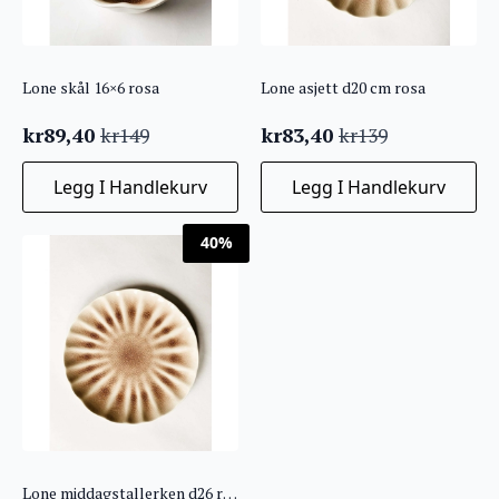
Lone skål 16×6 rosa
Lone asjett d20 cm rosa
kr
89,40
kr
83,40
kr
149
kr
139
Opprinnelig
Nåværende
Opprinnelig
Nåværende
pris
pris
pris
pris
Legg I Handlekurv
Legg I Handlekurv
var:
er:
var:
er:
kr149.
kr89,40.
kr139.
kr83,40.
40%
Lone middagstallerken d26 rosa