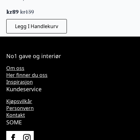
kr
89
kr
139
Opprinnelig
Nåværende
pris
pris
Legg I Handlekurv
var:
er:
kr139.
kr89.
No1 gave og interiør
Om oss
Her finner du oss
Inspirasjon
Kundeservice
Kjøpsvilkår
Personvern
Kontakt
SOME