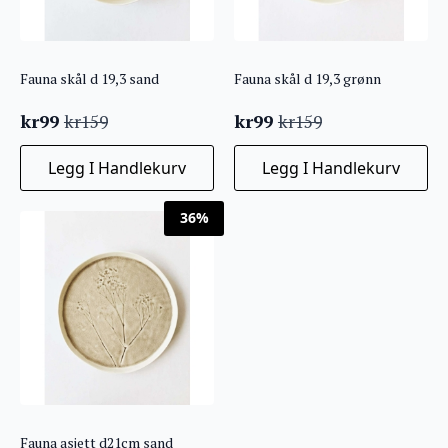
Fauna skål d 19,3 sand
Fauna skål d 19,3 grønn
kr
99
kr
99
kr
159
kr
159
Opprinnelig
Nåværende
Opprinnelig
Nåværende
pris
pris
pris
pris
Legg I Handlekurv
Legg I Handlekurv
var:
er:
var:
er:
kr159.
kr99.
kr159.
kr99.
36%
Fauna asjett d21cm sand