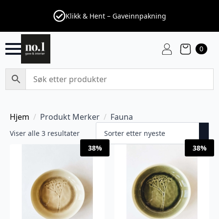
Klikk & Hent – Gaveinnpakning
0
Hjem
Produkt Merker
Fauna
Sortert
Viser alle 3 resultater
etter
38%
38%
nyeste