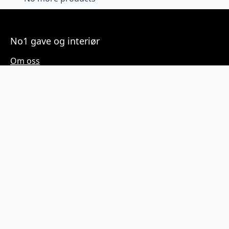
No1 gave og interiør
Om oss
Her finner du oss
Inspirasjon
Kundeservice
Kjøpsvilkår
Personvern
Kontakt
SOME