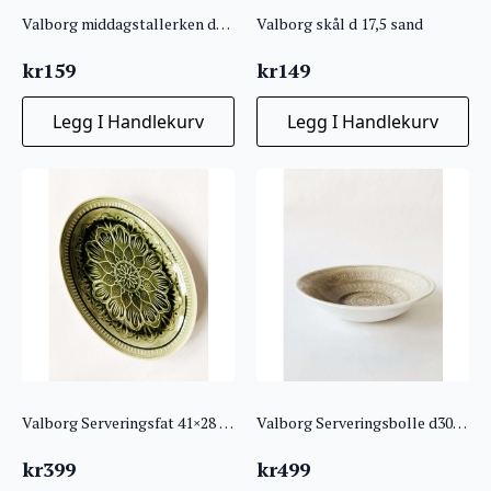
Valborg middagstallerken d27 cm grønn
Valborg skål d 17,5 sand
kr
159
kr
149
Legg I Handlekurv
Legg I Handlekurv
Valborg Serveringsfat 41×28 grønn
Valborg Serveringsbolle d30 sand
kr
399
kr
499