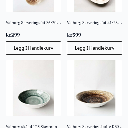
Valborg Serveringsfat 36×20 aubergine
Valborg Serveringsfat 41×28 cm Rosa
kr
299
kr
399
Legg I Handlekurv
Legg I Handlekurv
Valborg skål d 17,5 Sjøgrønn
Valborg Serveringsbolle D30 Brun