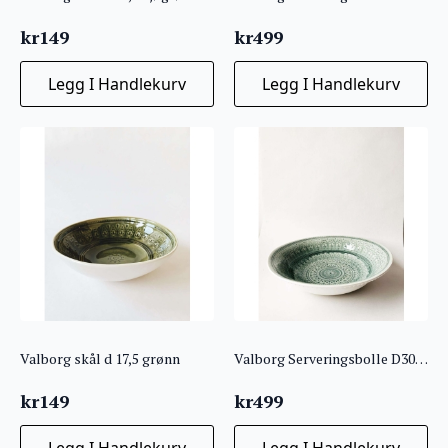
kr
149
kr
499
Legg I Handlekurv
Legg I Handlekurv
Valborg skål d 17,5 grønn
Valborg Serveringsbolle D30 cm Sjøgrønn
kr
149
kr
499
Legg I Handlekurv
Legg I Handlekurv