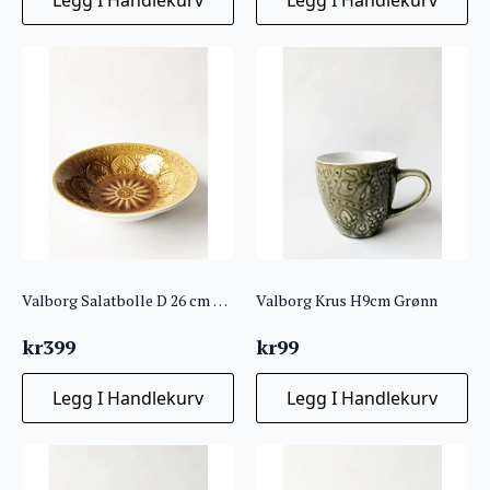
Valborg Salatbolle D 26 cm Gul
Valborg Krus H9cm Grønn
kr
399
kr
99
Legg I Handlekurv
Legg I Handlekurv