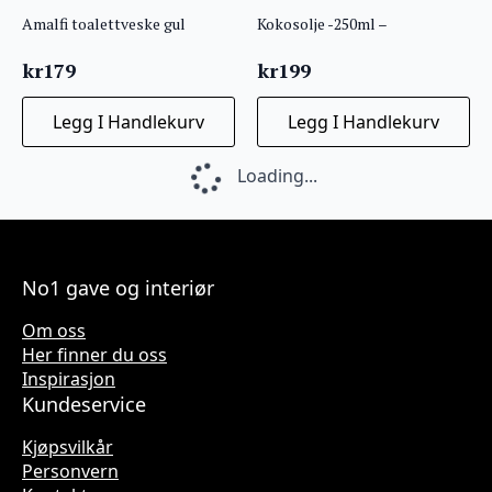
Amalfi toalettveske gul
Kokosolje -250ml –
kr
179
kr
199
Legg I Handlekurv
Legg I Handlekurv
Såpe Snøsopp N
Duftolje Oliven 10ml
kr
119
kr
85