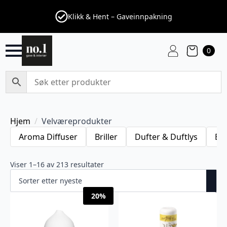
Klikk & Hent – Gaveinnpakning
0
Hjem
Velværeprodukter
Aroma Diffuser
Briller
Dufter & Duftlys
Ete
Viser 1–32 av 213 resultater
20%