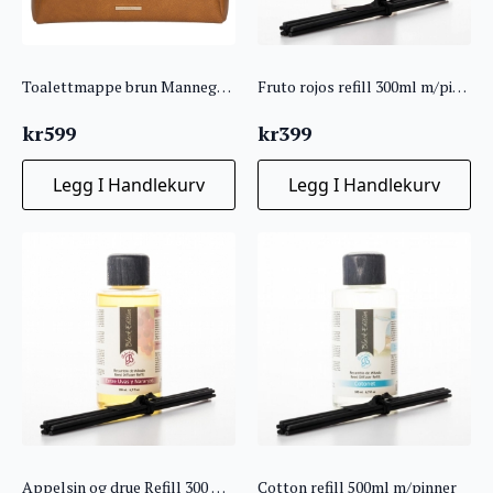
Toalettmappe brun Mannegreier
Fruto rojos refill 300ml m/pinner
kr
599
kr
399
Legg I Handlekurv
Legg I Handlekurv
Appelsin og drue Refill 300 ml m/ pinner
Cotton refill 500ml m/pinner