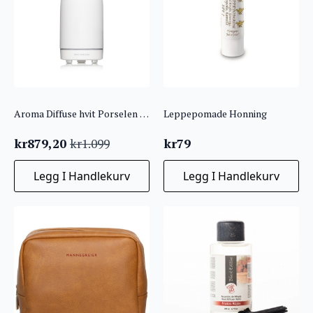
Aroma Diffuse hvit Porselen Stone Soap Spa
Leppepomade Honning
kr
879,20
kr
79
kr
1.099
Opprinnelig
Nåværende
pris
pris
Legg I Handlekurv
Legg I Handlekurv
var:
er:
kr1.099.
kr879,20.