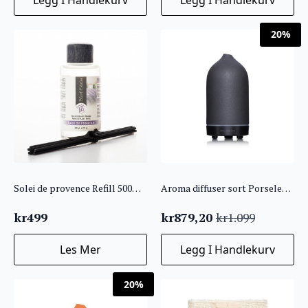
20%
Solei de provence Refill 500ml m/pinner
Aroma diffuser sort Porselen Stone Soap Spa
kr
499
kr
879,20
kr
1.099
Opprinnelig
Nåværende
pris
pris
Les Mer
Legg I Handlekurv
var:
er:
kr1.099.
kr879,20.
20%