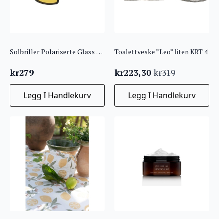
Solbriller Polariserte Glass Gul
Toalettveske ”Leo” liten KRT 4
kr
279
kr
223,30
kr
319
Opprinnelig
Nåværende
pris
pris
Legg I Handlekurv
Legg I Handlekurv
var:
er:
kr319.
kr223,30.