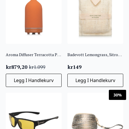
Aroma Diffuser Terracotta Porselen – Stone Soap Spa
Badevott Lemongrass, Sitrongress
kr
879,20
kr
149
kr
1.099
Opprinnelig
Nåværende
pris
pris
Legg I Handlekurv
Legg I Handlekurv
var:
er:
kr1.099.
kr879,20.
30%