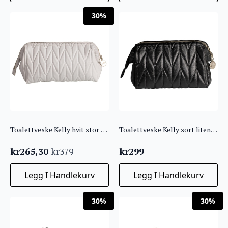
kr299.
kr209,30.
30%
Toalettveske Kelly hvit stor KRT 1
Toalettveske Kelly sort liten KRT 1
kr
265,30
kr
299
kr
379
Opprinnelig
Nåværende
pris
pris
Legg I Handlekurv
Legg I Handlekurv
var:
er:
kr379.
kr265,30.
30%
30%