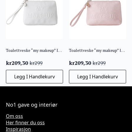
Toalettveske “my makeup” Ice liten
Toalettveske “my makeup” lysrosa liten
kr
209,30
kr
209,30
kr
299
kr
299
Opprinnelig
Nåværende
Opprinnelig
Nåværende
pris
pris
pris
pris
Legg I Handlekurv
Legg I Handlekurv
var:
er:
var:
er:
kr299.
kr209,30.
kr299.
kr209,30.
No1 gave og interiør
Om oss
Her finner du oss
Inspirasjon