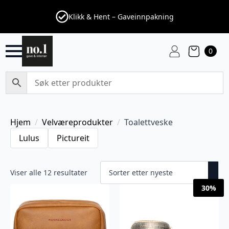
Klikk & Hent – Gaveinnpakning
0
Hjem
Velværeprodukter
Toalettveske
Lulus
Pictureit
Sortert
Viser alle 12 resultater
etter
30%
nyeste