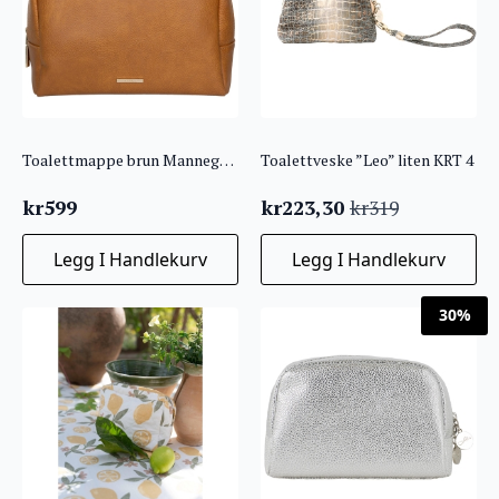
Toalettmappe brun Mannegreier
Toalettveske ”Leo” liten KRT 4
kr
599
kr
223,30
kr
319
Opprinnelig
Nåværende
pris
pris
Legg I Handlekurv
Legg I Handlekurv
var:
er:
kr319.
kr223,30.
30%