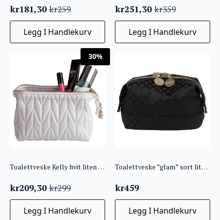
kr
181,30
kr
251,30
kr
259
kr
359
Opprinnelig
Nåværende
Opprinnelig
Nåværende
pris
pris
pris
pris
Legg I Handlekurv
Legg I Handlekurv
var:
er:
var:
er:
kr259.
kr181,30.
kr359.
kr251,30.
30%
Toalettveske Kelly hvit liten KRT 1
Toalettveske ”glam” sort liten KRT 4
kr
209,30
kr
459
kr
299
Opprinnelig
Nåværende
pris
pris
Legg I Handlekurv
Legg I Handlekurv
var:
er: