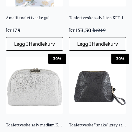
Amalfi toalettveske gul
Toalettveske sølv liten KRT 1
kr
179
kr
153,30
kr
219
Opprinnelig
Nåværende
pris
pris
Legg I Handlekurv
Legg I Handlekurv
var:
er:
kr219.
kr153,30.
30%
30%
Toalettveske sølv medium KRT 4
Toalettveske ”snake” grey stor KRT 3