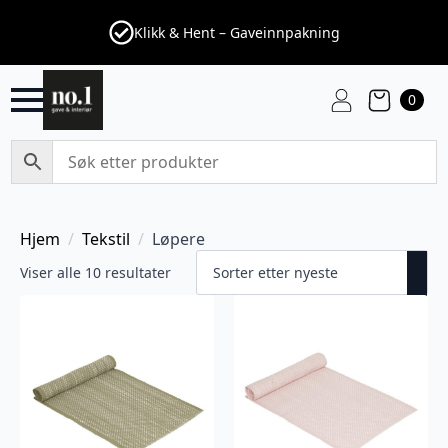
Klikk & Hent – Gaveinnpakning
0
Hjem
Tekstil
Løpere
Sortert
Viser alle 10 resultater
etter
nyeste