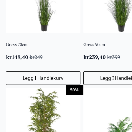
Gress 70cm
Gress 90cm
kr
149,40
kr
239,40
kr
249
kr
399
Opprinnelig
Nåværende
Opprinnelig
Nåværende
pris
pris
pris
pris
var:
er:
var:
er:
kr249.
kr149,40.
kr399.
kr239,40.
Legg I Handlekurv
Legg I Handle
50%