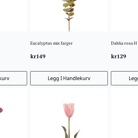
Eucalyptus mix farger
Dahlia rosa H
kr
149
kr
129
kurv
Legg I Handlekurv
Leg