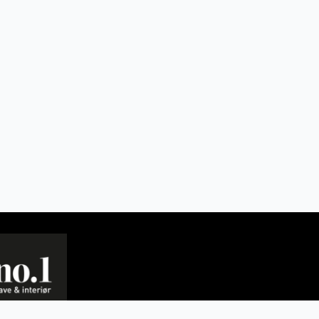
55cm
Oliventre 60 cm
kr
499
g I Handlekurv
Legg I Handlekurv
40%