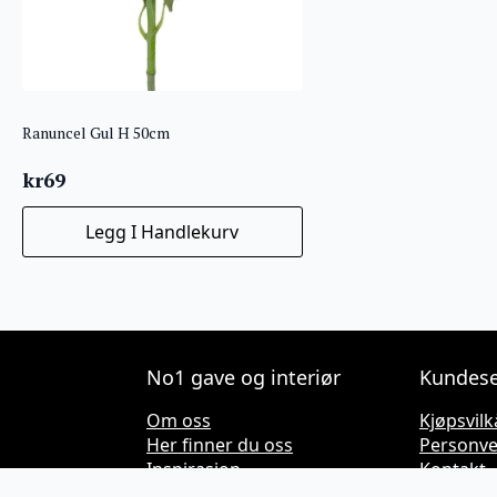
Ranuncel Gul H 50cm
Tulipan lilla H 58cm
kr
69
kr
179
Legg I Handlekurv
Legg I Handle