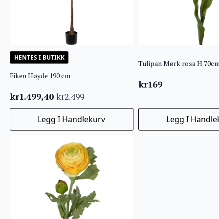
HENTES I BUTIKK
Tulipan Mørk rosa H 70c
Fiken Høyde 190 cm
kr
169
kr
1.499,40
kr
2.499
Opprinnelig
Nåværende
pris
pris
Legg I Handlekurv
Legg I Handle
var:
er:
kr2.499.
kr1.499,40.