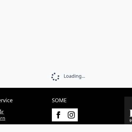
HENTES I BUTIKK
Oliven tre H
Alocasia H150cm
kr
499
kr
2.199
kurv
Legg I Handlekurv
Leg