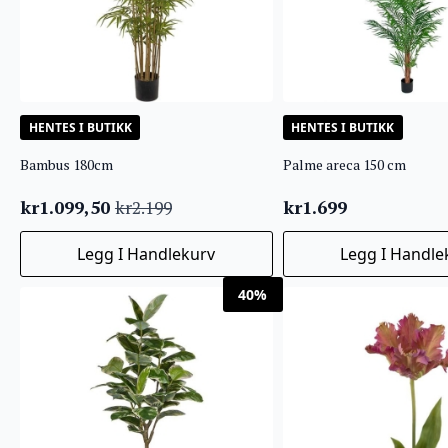
HENTES I BUTIKK
HENTES I BUTIKK
Bambus 180cm
Palme areca 150 cm
kr
1.099,50
kr
1.699
kr
2.199
Opprinnelig
Nåværende
pris
pris
Legg I Handlekurv
Legg I Handle
var:
er:
kr2.199.
kr1.099,50.
40%