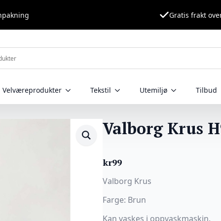
nnpakning
Gratis frakt ove
Velværeprodukter
Tekstil
Utemiljø
Tilbud
Valborg Krus 
kr
99
Valborg Krus
Farge: Brun
Kan vaskes i oppvaskmaskin.