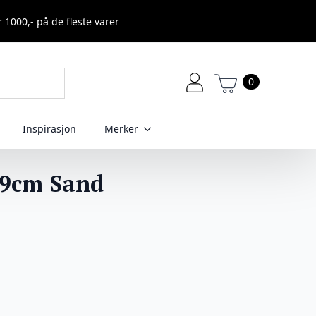
r 1000,- på de fleste varer
0
Inspirasjon
Merker
H9cm Sand