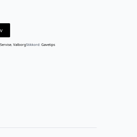
v
Servise
,
Valborg
Stikkord:
Gavetips