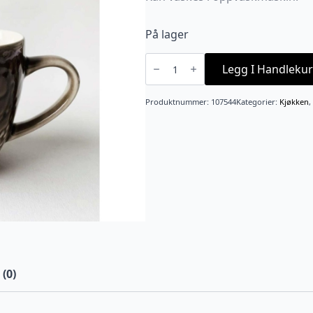
På lager
Valborg
Krus
Legg I Handlekur
H9cm
Sand
antall
Produktnummer:
107544
Kategorier:
Kjøkken
,
(0)