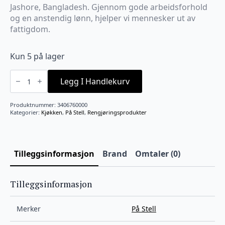
Jashore, Bangladesh. Gjennom gode arbeidsforhold
og en anstendig lønn, hjelper vi mennesker ut av
fattigdom.
Kun 5 på lager
Såpeholder
stor
Legg I Handlekurv
på
stell
antall
Produktnummer:
3406760000
Kategorier:
Kjøkken
,
På Stell
,
Rengjøringsprodukter
Tilleggsinformasjon
Brand
Omtaler (0)
Tilleggsinformasjon
Merker
På Stell