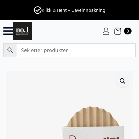
Klikk & Hent – Gaveinnpakning
0