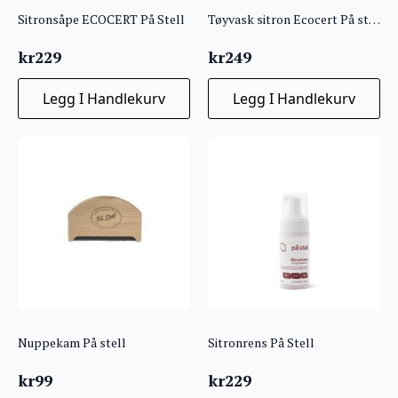
Sitronsåpe ECOCERT På Stell
Tøyvask sitron Ecocert På stell
kr
229
kr
249
Legg I Handlekurv
Legg I Handlekurv
Nuppekam På stell
Sitronrens På Stell
kr
99
kr
229