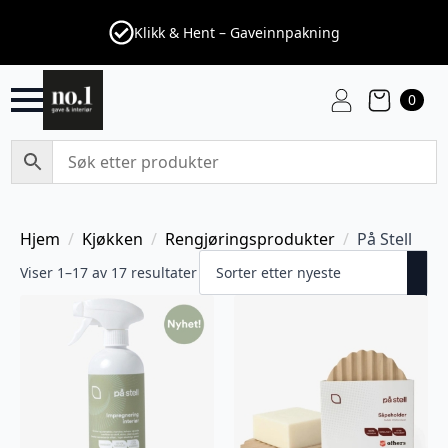
Klikk & Hent – Gaveinnpakning
0
Hjem
Kjøkken
Rengjøringsprodukter
På Stell
Viser 1–17 av 17 resultater