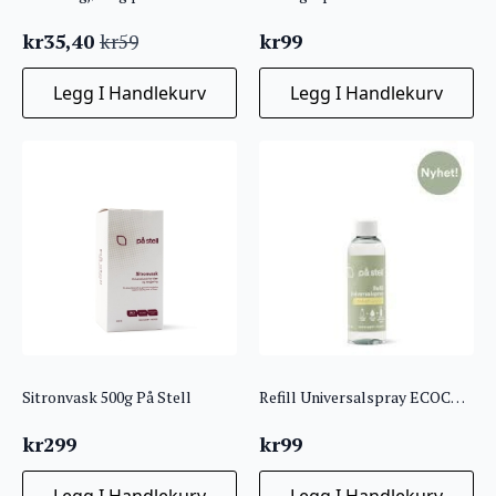
kr
35,40
kr
99
kr
59
Opprinnelig
Nåværende
pris
pris
Legg I Handlekurv
Legg I Handlekurv
var:
er:
kr59.
kr35,40.
Sitronvask 500g På Stell
Refill Universalspray ECOCERT På Stell
kr
299
kr
99
Legg I Handlekurv
Legg I Handlekurv