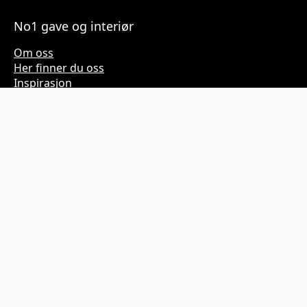
No1 gave og interiør
Om oss
Her finner du oss
Inspirasjon
Kundeservice
Kjøpsvilkår
Personvern
Kontakt
SOME