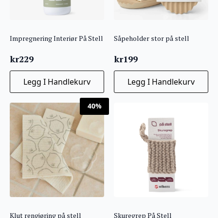
Impregnering Interiør På Stell
Såpeholder stor på stell
kr
229
kr
199
Legg I Handlekurv
Legg I Handlekurv
40%
Klut rengjøring på stell
Skuregrep På Stell