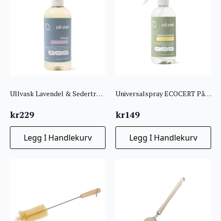
Ullvask Lavendel & Sedertre ECOCERT På Stell
Universalspray ECOCERT På Stell
kr
229
kr
149
Legg I Handlekurv
Legg I Handlekurv