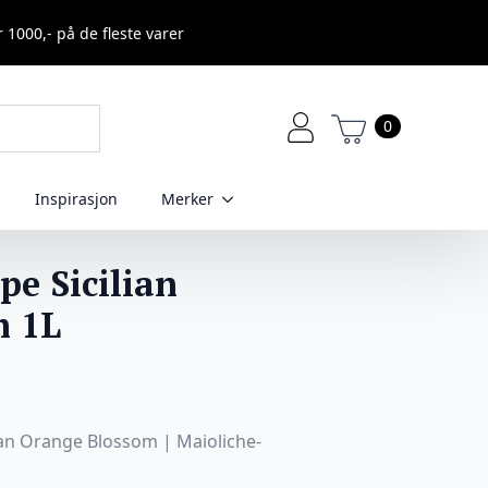
r 1000,- på de fleste varer
0
Inspirasjon
Merker
pe Sicilian
m 1L
lian Orange Blossom | Maioliche-