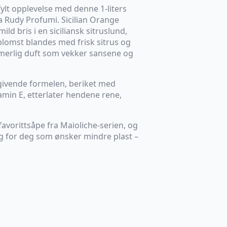
fylt opplevelse med denne 1-liters
ra Rudy Profumi. Sicilian Orange
ld bris i en siciliansk sitruslund,
blomst blandes med frisk sitrus og
mmerlig duft som vekker sansene og
ivende formelen, beriket med
amin E, etterlater hendene rene,
n favorittsåpe fra Maioliche-serien, og
alg for deg som ønsker mindre plast –