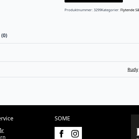
Produktnummer:
3299
Kategorier:
Flytende S
(0)
Rudy
rvice
SOME
år
ern