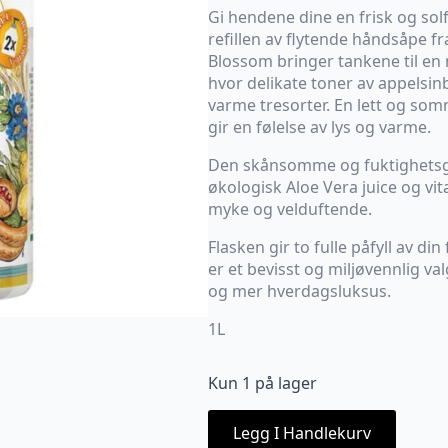
Gi hendene dine en frisk og sol
refillen av flytende håndsåpe f
Blossom bringer tankene til en mi
hvor delikate toner av appelsin
varme tresorter. En lett og so
gir en følelse av lys og varme.
Den skånsomme og fuktighetsg
økologisk Aloe Vera juice og vit
myke og velduftende.
Flasken gir to fulle påfyll av di
er et bevisst og miljøvennlig v
og mer hverdagsluksus.
1L
Kun 1 på lager
Legg I Handlekurv