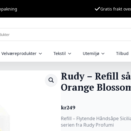
nnpakning
Gratis frakt ove
Velværeprodukter
Tekstil
Utemiljø
Tilbud
Rudy – Refill så
Orange Blosso
kr
249
Refill – Flytende Håndsåpe Sici
serien fra Rudy Profumi