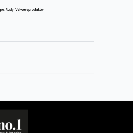
åpe
,
Rudy
,
Velværeprodukter