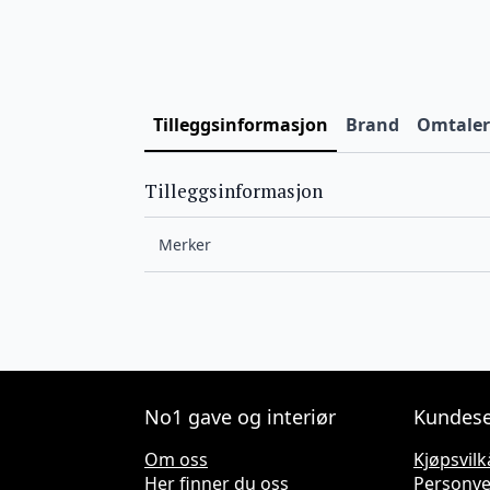
Tilleggsinformasjon
Brand
Omtaler 
Tilleggsinformasjon
Merker
No1 gave og interiør
Kundese
Om oss
Kjøpsvilk
Her finner du oss
Personv