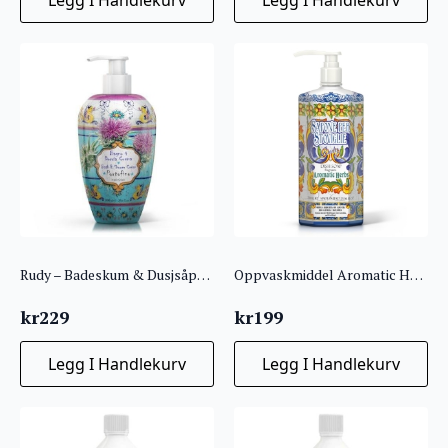
Rudy – Badeskum & Dusjsåpe 700ml – Portofino
Oppvaskmiddel Aromatic Herbs 750ml
kr
229
kr
199
Legg I Handlekurv
Legg I Handlekurv