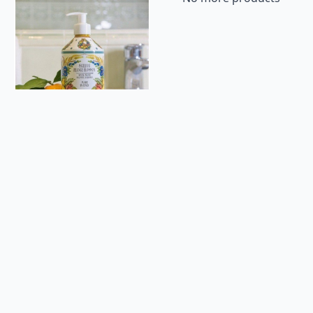
Rudy – Håndsåpe Sicilian Orange Blossom 500ml
kr
169
Legg I Handlekurv
No1 gave og interiør
Om oss