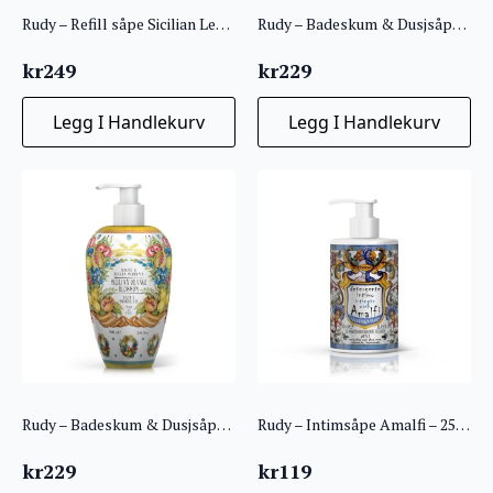
Rudy – Refill såpe Sicilian Lemon 1L
Rudy – Badeskum & Dusjsåpe 700ml – Amalfi Peony
kr
249
kr
229
Legg I Handlekurv
Legg I Handlekurv
Rudy – Badeskum & Dusjsåpe 700ml – Sicilian orange blossom
Rudy – Intimsåpe Amalfi – 250ml
kr
229
kr
119