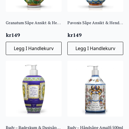
Granatum Såpe Ansikt & Hender 400ml
Pavonis Såpe Ansikt & Hender 400ml
kr
149
kr
149
Legg I Handlekurv
Legg I Handlekurv
Rudy – Badeskum & Dusjsåpe 700ml – Sicilian Lemon
Rudy – Håndsåpe Amalfi 500ml