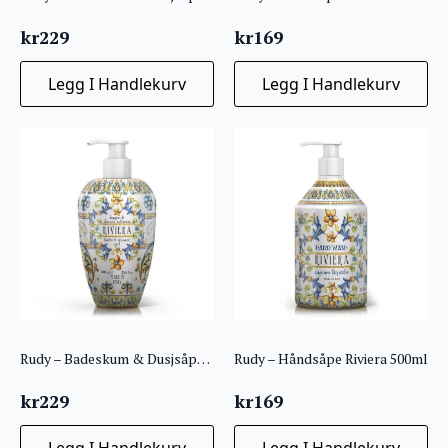
kr
229
kr
169
Legg I Handlekurv
Legg I Handlekurv
Rudy – Badeskum & Dusjsåpe 700ml – Riviera
Rudy – Håndsåpe Riviera 500ml
kr
229
kr
169
Legg I Handlekurv
Legg I Handlekurv