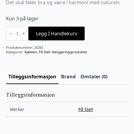
Det skal føles bra og være i harmoni med naturen.
Kun 3 på lager
Oppvaskbørste
naturlig
Legg I Handlekurv
antall
Produktnummer:
20292
Kategorier:
Kjøkken
,
På Stell
,
Rengjøringsprodukter
Tilleggsinformasjon
Brand
Omtaler (0)
Tilleggsinformasjon
Merker
På Stell