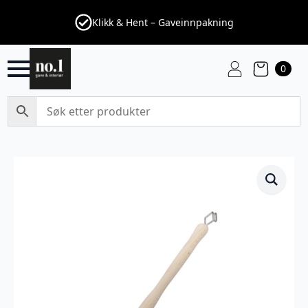
Klikk & Hent – Gaveinnpakning
0