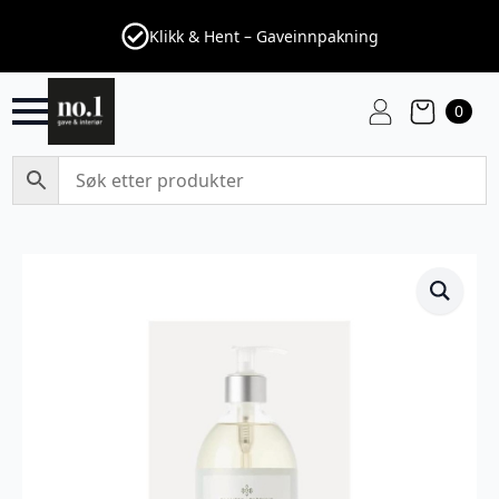
Klikk & Hent – Gaveinnpakning
0