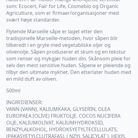
som: Ecocert, Fair for Life, Cosmebio og Organic
Agriculture, som er firmaer/organisasjoner med
svært høye standarder.
Flytende Marseille såpe er laget etter den
tradisjonelle Marseille-metoden, hvor såpen blir
tilberedt i en gryte med vegetabilske oljer og
olivenolje. Såpen produserer et skum og en tekstur
som renser og mykgjør huden din. Skånsom pleie for
selv den mest sensitive huden. Såpene er pleiende og
tilbyr den ultimate mykhet. Den etterlater huden med
en mild duft av oliven.
500ml
INGREDIENSER:
VANN (VANN), KALIUMKAKA, GLYSERIN, OLEA
EUROPAEA (OLIVE) FRUKTOLJE. COCOS NUCIFERA
OLJE, KALIUMOLIVAT, KALIUMHYDROKSID,
BENZYLALKOHOL, HYDROKSYETYLTECELLULATS,
(PAKASYETYLCLUTRAFAS), ( NZYL SALICYLAT ), HEXYL