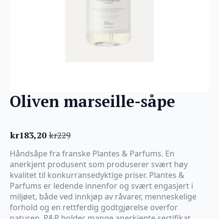
Oliven marseille-såpe
kr
183,20
kr
229
Opprinnelig
Nåværende
pris
pris
Håndsåpe fra franske Plantes & Parfums. En
var:
er:
anerkjent produsent som produserer svært høy
kr229.
kr183,20.
kvalitet til konkurransedyktige priser. Plantes &
Parfums er ledende innenfor og svært engasjert i
miljøet, både ved innkjøp av råvarer, menneskelige
forhold og en rettferdig godtgjørelse overfor
naturen. P&P holder mange anerkjente sertifikat