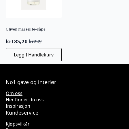
Oliven marseille-såpe
kr
183,20
kr
229
Opprinnelig
Nåværende
pris
pris
Legg I Handlekurv
var:
er:
kr229.
kr183,20.
No1 gave og interiør
Om oss
Her finner du oss
Inspirasjon
Kundeservice
Kjøpsvilkår