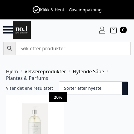
Klikk & Hent – Gaveinnpakning
0
Hjem
Velværeprodukter
Flytende Såpe
Plantes & Parfums
Viser det ene resultatet
20%