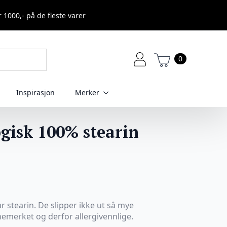
r 1000,- på de fleste varer
0
Inspirasjon
Merker
gisk 100% stearin
r stearin. De slipper ikke ut så mye
emerket og derfor allergivennlige.