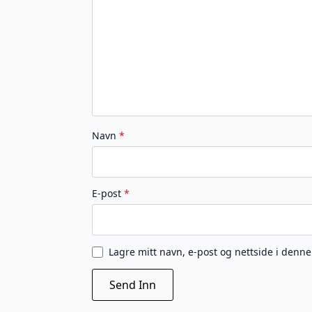
stjerner
stjerner
stjerner
stjerner
stjerner
Navn
*
E-post
*
Lagre mitt navn, e-post og nettside i denn