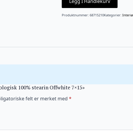
Legg I Handlekurv
7x15
antall
Produktnummer:
68715210
Kategorier:
Interiø
kologisk 100% stearin Offwhite 7×15»
ligatoriske felt er merket med
*