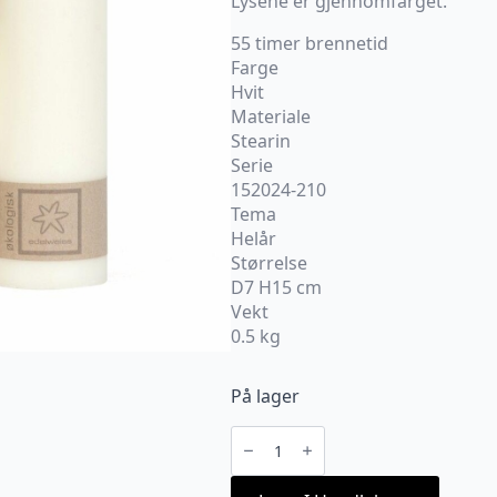
Lysene er gjennomfarget.
55 timer brennetid
Farge
Hvit
Materiale
Stearin
Serie
152024-210
Tema
Helår
Størrelse
D7 H15 cm
Vekt
0.5 kg
På lager
Kubbelys
Økologisk
100%
stearin
Offwhite