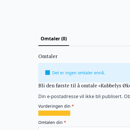
Omtaler (0)
Omtaler
Det er ingen omtaler ennå.
Bli den første til å omtale «Kubbelys Ø
Din e-postadresse vil ikke bli publisert.
Ob
Vurderingen din
*
1
2
3
4
5
av
av
av
av
av
Omtalen din
*
5
5
5
5
5