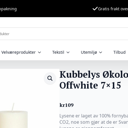
nnpakning
Gratis frakt ove
Velværeprodukter
Tekstil
Utemiljø
Tilbud
Kubbelys Økolo
Offwhite 7×15
kr
109
Lysene er laget av 100% fornyba
CO2, noe som gjør at de er Svan