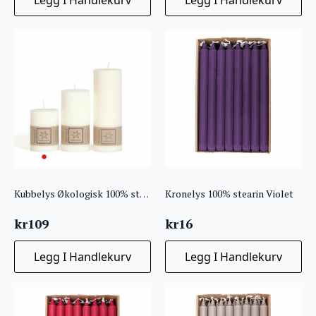
Kubbelys Økologisk 100% stearin Offwhite 7×15
Kronelys 100% stearin Violet
kr
109
kr
16
Legg I Handlekurv
Legg I Handlekurv