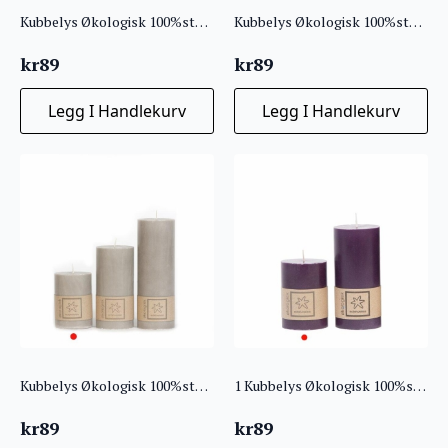
Kubbelys Økologisk 100%stearin 7X10 Caramel
Kubbelys Økologisk 100%stearin 7×10 Curry Gul
kr
89
kr
89
Legg I Handlekurv
Legg I Handlekurv
Kubbelys Økologisk 100%stearin 7X10 Lin
1 Kubbelys Økologisk 100%stearin 7X10 Violet Lilla
kr
89
kr
89