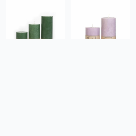
Kubbelys Økologisk 100%stearin 7X10 Mørk Grønn
Kubbelys Økologisk 100%stearin 7X10 Støvlilla
kr
89
kr
89
Legg I Handlekurv
Legg I Handlekurv