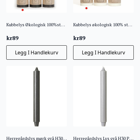
Kubbelys Økologisk 100%stearin 7X10 Sort
Kubbelys økologisk 100% stearin offwhite
kr
89
kr
89
Legg I Handlekurv
Legg I Handlekurv
Herregårdslys mørk grå H30 Pris per stk!
Herregårdslys Lys grå H30 Pris per stk!