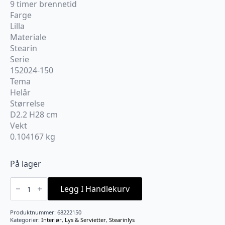
9 timer brennetid
Farge
Lilla
Materiale
Stearin
Serie
152024-150
Tema
Helår
Størrelse
D2.2 H28 cm
Vekt
0.104167 kg
På lager
Kronelys
100%
Legg I Handlekurv
stearin
Violet
antall
Produktnummer:
68222150
Kategorier:
Interiør
,
Lys & Servietter
,
Stearinlys