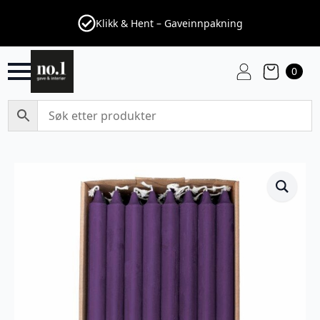
Klikk & Hent – Gaveinnpakning
0