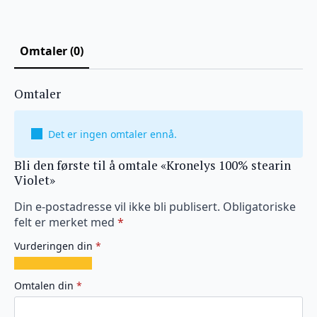
Omtaler (0)
Omtaler
Det er ingen omtaler ennå.
Bli den første til å omtale «Kronelys 100% stearin
Violet»
Din e-postadresse vil ikke bli publisert.
Obligatoriske
felt er merket med
*
Vurderingen din
*
1
2
3
4
5
av
av
av
av
av
Omtalen din
*
5
5
5
5
5
stjerner
stjerner
stjerner
stjerner
stjerner