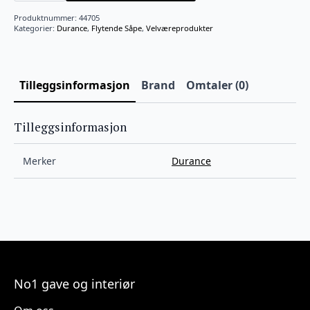
1L
antall
Produktnummer:
44705
Kategorier:
Durance
,
Flytende Såpe
,
Velværeprodukter
Tilleggsinformasjon
Brand
Omtaler (0)
Tilleggsinformasjon
Merker
Durance
No1 gave og interiør