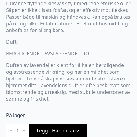
pris
pris
Durance flytende klesvask fylt med rene eteriske oljer.
var:
er:
Såpen er ikke tilsatt fosfat, og er effektiv mot flekker.
kr279.
kr219.
Passer både til maskin og håndvask. Kan også brukes
på ull og silke. Er laboratorie testet mot husmidd, og
anbefales for allergikere.
Duft:
BEROLIGENDE – AVSLAPPENDE – RO
Duften av lavendel er kjent for å ha en beroligende
og avstressende virkning, og har en mildhet som
hjelper til med å skape en avslappende atmosfære i
hjemmet ditt. Lavendelens duft er ofte beskrevet som
blomstrende og urteaktig, med subtile undertoner av
sødme og friskhet
På lager
Durance
klesvask
Legg I Handlekurv
lavendel