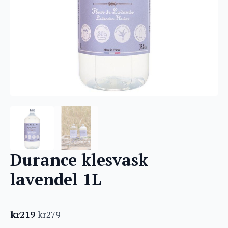
Durance klesvask
lavendel 1L
kr
219
kr
279
Opprinnelig
Nåværende