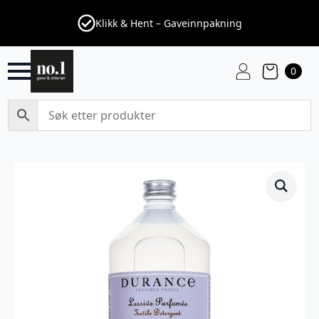
Klikk & Hent – Gaveinnpakning
0