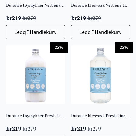
Durance tøymykner Verbena 1L
Durance klesvask Verbena 1L
kr
219
kr
219
kr
279
kr
279
Opprinnelig
Nåværende
Opprinnelig
Nåværende
pris
pris
pris
pris
Legg I Handlekurv
Legg I Handlekurv
var:
er:
var:
er:
kr279.
kr219.
kr279.
kr219.
22%
22%
Durance tøymykner Fresh Linen 1L
Durance klesvask Fresh Linen 1L
kr
219
kr
219
kr
279
kr
279
Opprinnelig
Nåværende
Opprinnelig
Nåværende