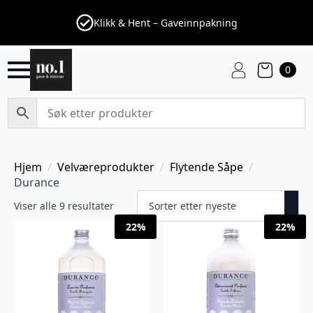
Klikk & Hent – Gaveinnpakning
0
Hjem
Velværeprodukter
Flytende Såpe
Durance
Sortert
Viser alle 9 resultater
etter
22%
22%
nyeste