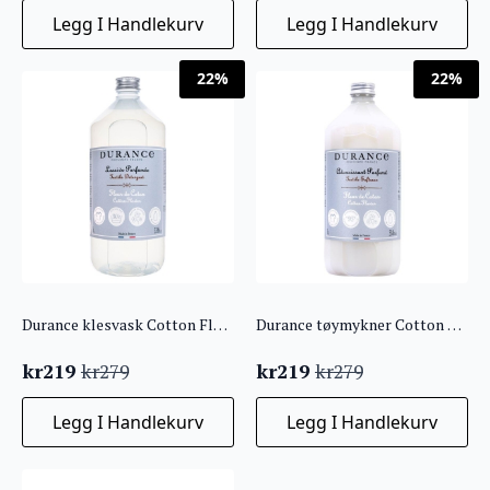
pris
pris
pris
pris
Legg I Handlekurv
Legg I Handlekurv
var:
er:
var:
er:
kr279.
kr219.
kr279.
kr219.
22%
22%
Durance klesvask Cotton Flower 1L
Durance tøymykner Cotton flower 1L
kr
219
kr
219
kr
279
kr
279
Opprinnelig
Nåværende
Opprinnelig
Nåværende
pris
pris
pris
pris
Legg I Handlekurv
Legg I Handlekurv
var:
er:
var:
er:
kr279.
kr219.
kr279.
kr219.