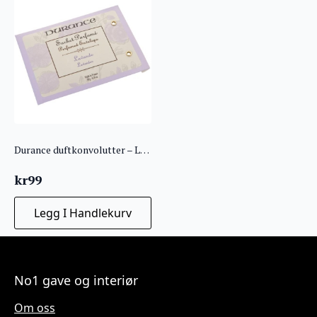
Durance duftkonvolutter – Lavendel –
kr
99
Legg I Handlekurv
No1 gave og interiør
Om oss