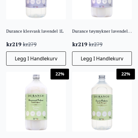
Durance klesvask lavendel 1L
Durance tøymykner lavendel 1L
kr
219
kr
219
kr
279
kr
279
Opprinnelig
Nåværende
Opprinnelig
Nåværende
pris
pris
pris
pris
Legg I Handlekurv
Legg I Handlekurv
var:
er:
var:
er:
kr279.
kr219.
kr279.
kr219.
22%
22%