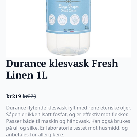
Durance klesvask Fresh
Linen 1L
kr
219
kr
279
Opprinnelig
Nåværende
pris
pris
Durance flytende klesvask fylt med rene eteriske oljer.
var:
er:
Såpen er ikke tilsatt fosfat, og er effektiv mot flekker.
kr279.
kr219.
Passer både til maskin og håndvask. Kan også brukes
på ull og silke. Er laboratorie testet mot husmidd, og
anbefales for allergikere.