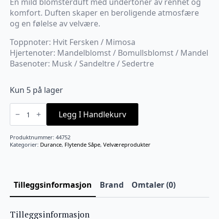
En mild blomsterduft med undertoner av renhet og
komfort. Duften skaper en beroligende atmosfære
og en følelse av velvære.
Toppnoter: Hvit Fersken / Mimosa
Hjertenoter: Mandelblomst / Bomullsblomst / Mandel
Basenoter: Musk / Sandeltre / Sedertre
Kun 5 på lager
Durance
klesvask
Legg I Handlekurv
Fresh
Linen
1L
Produktnummer:
44752
antall
Kategorier:
Durance
,
Flytende Såpe
,
Velværeprodukter
Tilleggsinformasjon
Brand
Omtaler (0)
Tilleggsinformasjon