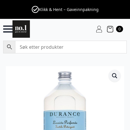
Klikk & Hent – Gaveinnpakning
0