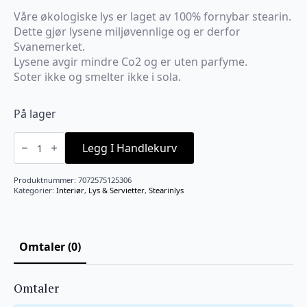
Våre økologiske lys er laget av 100% fornybar stearin.
Dette gjør lysene miljøvennlige og er derfor
Svanemerket.
Lysene avgir mindre Co2 og er uten parfyme.
Soter ikke og smelter ikke i sola.
På lager
Kubbelys
Økologisk
Legg I Handlekurv
100%stearin
7x15
Lin
Produktnummer:
7072575125306
antall
Kategorier:
Interiør
,
Lys & Servietter
,
Stearinlys
Omtaler (0)
Omtaler