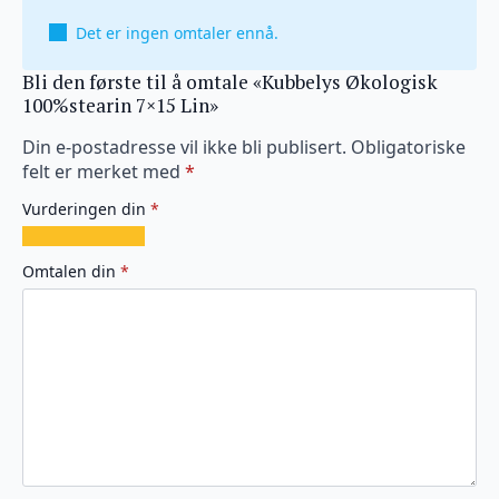
Det er ingen omtaler ennå.
Bli den første til å omtale «Kubbelys Økologisk
100%stearin 7×15 Lin»
Din e-postadresse vil ikke bli publisert.
Obligatoriske
felt er merket med
*
Vurderingen din
*
1
2
3
4
5
av
av
av
av
av
Omtalen din
*
5
5
5
5
5
stjerner
stjerner
stjerner
stjerner
stjerner