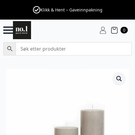
Klikk & Hent – Gaveinnpakning
0