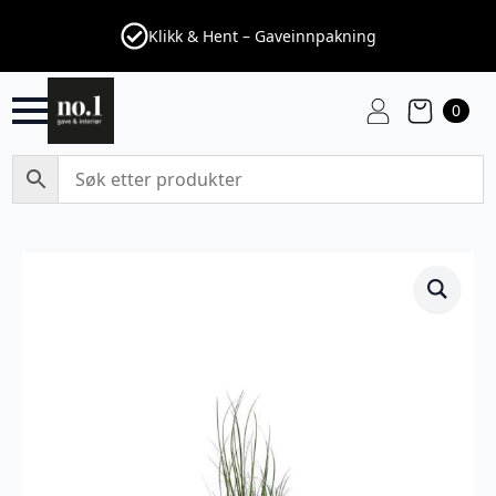
Klikk & Hent – Gaveinnpakning
0