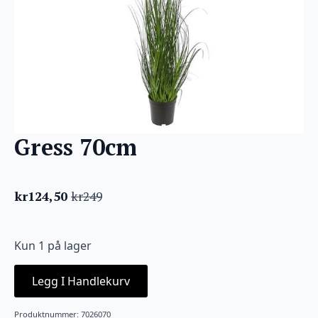
Gress 70cm
kr
124,50
kr
249
Opprinnelig
Nåværende
pris
pris
var:
er:
Kun 1 på lager
kr249.
kr124,50.
Legg I Handlekurv
Produktnummer:
7026070