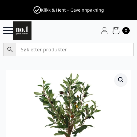
Klikk & Hent – Gaveinnpakning
0