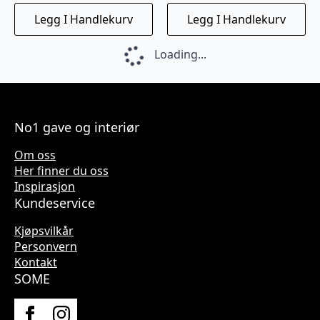
pris
pris
pris
pris
Legg I Handlekurv
Legg I Handlekurv
var:
er:
var:
er:
kr99.
kr79,20.
kr299.
kr239,20.
20%
20%
Oppbevaringsboks med lokk 2,6L Maku
Spisebrikke Bergen 30x45cm brun
kr
143,20
kr
63,20
kr
179
kr
79
Opprinnelig
Nåværende
Opprinnelig
Nåværende
pris
pris
pris
pris
Legg I Handlekurv
Legg I Handlekurv
var:
er:
var:
er:
kr179.
kr143,20.
kr79.
kr63,20.
20%
20%