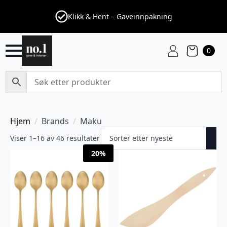
Klikk & Hent – Gaveinnpakning
0
Hjem
Brands
Maku
Viser 1–32 av 46 resultater
20%