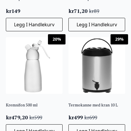
kr
149
kr
71,20
kr
89
Opprinnelig
Nåværende
pris
pris
Legg I Handlekurv
Legg I Handlekurv
var:
er:
kr89.
kr71,20.
20%
29%
Kremsifon 500 ml
Termokanne med kran 10 L
kr
479,20
kr
499
kr
599
kr
699
Opprinnelig
Nåværende
Opprinnelig
Nåværende
pris
pris
pris
pris
Legg I Handlekurv
Legg I Handlekurv