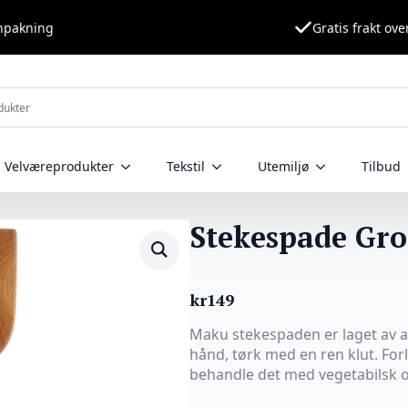
nnpakning
Gratis frakt ove
Velværeprodukter
Tekstil
Utemiljø
Tilbud
Stekespade Gro
kr
149
Maku stekespaden er laget av a
hånd, tørk med en ren klut. For
behandle det med vegetabilsk olj