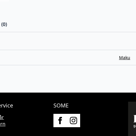
(0)
Maku
rvice
SOME
år
ern