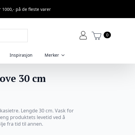
r 1000,- på de fleste varer
0
Inspirasjon
Merker
ove 30 cm
kasietre. Lengde 30 cm. Vask for
leng produktets levetid ved å
e fra tid til annen.