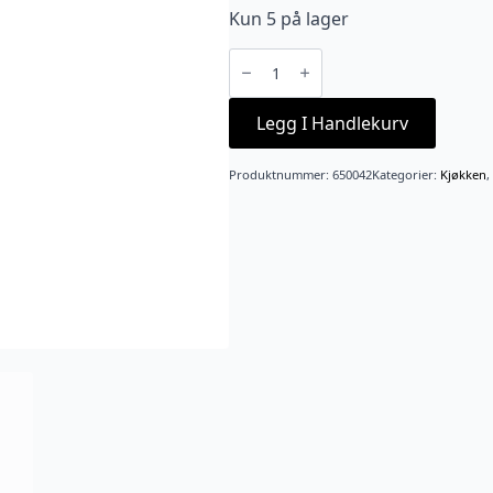
Kun 5 på lager
Stekespade
Groove
30
cm
antall
Legg I Handlekurv
Produktnummer:
650042
Kategorier:
Kjøkken
,