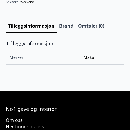
Stikkord:
Weekend
antall
Tilleggsinformasjon
Brand
Omtaler (0)
Tilleggsinformasjon
Merker
Maku
No1 gave og interiør
Om oss
Her finner du oss