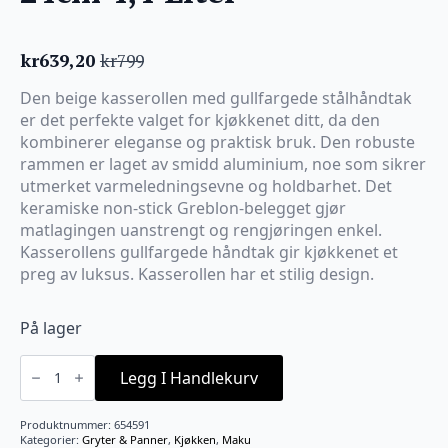
kr
639,20
kr
799
Opprinnelig
Nåværende
pris
pris
Den beige kasserollen med gullfargede stålhåndtak
var:
er:
er det perfekte valget for kjøkkenet ditt, da den
kr799.
kr639,20.
kombinerer eleganse og praktisk bruk. Den robuste
rammen er laget av smidd aluminium, noe som sikrer
utmerket varmeledningsevne og holdbarhet. Det
keramiske non-stick Greblon-belegget gjør
matlagingen uanstrengt og rengjøringen enkel.
Kasserollens gullfargede håndtak gir kjøkkenet et
preg av luksus. Kasserollen har et stilig design.
På lager
Gryte
med
Legg I Handlekurv
lokk
Beige
24cm
Produktnummer:
654591
4,4
Kategorier:
Gryter & Panner
,
Kjøkken
,
Maku
Liter