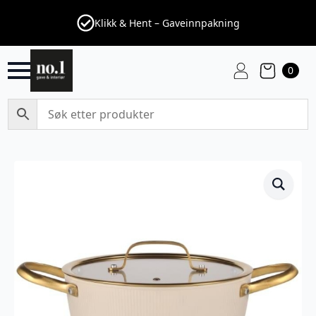
Klikk & Hent – Gaveinnpakning
0