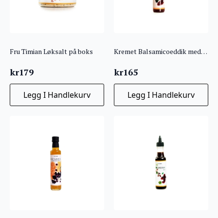
Fru Timian Løksalt på boks
Kremet Balsamicoeddik med Granateple og Jordbær Fru Timian
kr
179
kr
165
Legg I Handlekurv
Legg I Handlekurv