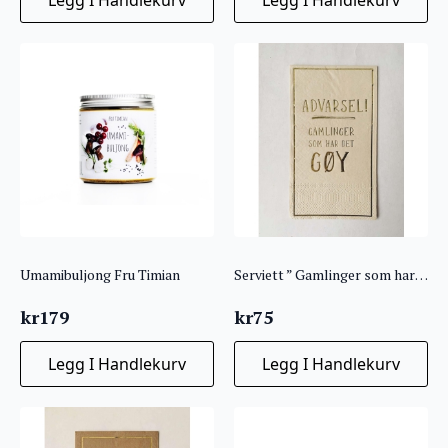
Umamibuljong Fru Timian
Serviett ” Gamlinger som har det gøy”
kr
179
kr
75
Legg I Handlekurv
Legg I Handlekurv