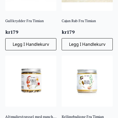
Gullkrydder Fru Timian
Cajun Rub Fru Timian
kr
179
kr
179
Legg I Handlekurv
Legg I Handlekurv
Altmuligstrøssel med punch Fru timian
Kyllingbuljong Fru Timian