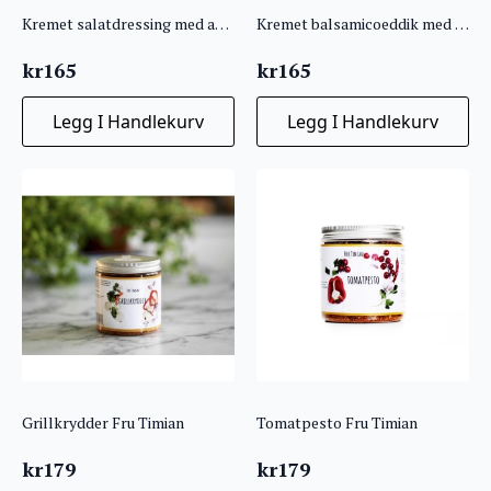
Kremet salatdressing med appelsin og mango Fru Timian
Kremet balsamicoeddik med dadler Fru Timian
kr
165
kr
165
Legg I Handlekurv
Legg I Handlekurv
Grillkrydder Fru Timian
Tomatpesto Fru Timian
kr
179
kr
179