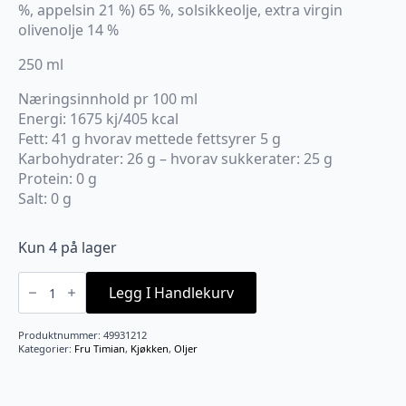
%, appelsin 21 %) 65 %, solsikkeolje, extra virgin
olivenolje 14 %
250 ml
Næringsinnhold pr 100 ml
Energi: 1675 kj/405 kcal
Fett: 41 g hvorav mettede fettsyrer 5 g
Karbohydrater: 26 g – hvorav sukkerater: 25 g
Protein: 0 g
Salt: 0 g
Kun 4 på lager
Kremet
salatdressing
Legg I Handlekurv
med
appelsin
og
Produktnummer:
49931212
mango
Kategorier:
Fru Timian
,
Kjøkken
,
Oljer
Fru
Timian
antall