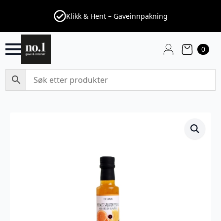
Klikk & Hent – Gaveinnpakning
0