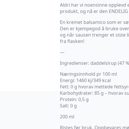
Aldri har vi noensinne opplevd e
produkt, og nå er den ENDELIG t
En kremet balsamico som er søt
Den er kjempegod å bruke over 
og når sausen trenger et siste lit
fra flasken!
—
Ingredienser: daddelsirup (47 
Næringsinnhold pr 100 ml
Energi: 1460 kj/349 kcal
Fett: 0 g hvorav mettede fettsyr
Karbohydrater: 85 g – hvorav su
Protein: 0,5 g
Salt: 0 g
200 ml
Ristes før bruk. Oppbevares mø