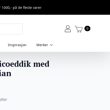
r 1000,- på de fleste varer
0
Inspirasjon
Merker
icoeddik med
ian
dler