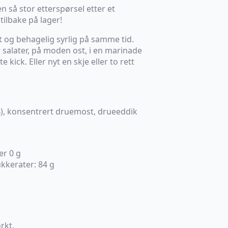
n så stor etterspørsel etter et
ilbake på lager!
 og behagelig syrlig på samme tid.
salater, på moden ost, i en marinade
e kick. Eller nyt en skje eller to rett
%), konsentrert druemost, drueeddik
er 0 g
kkerater: 84 g
rkt.