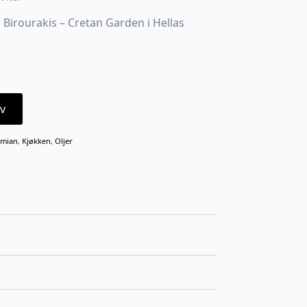
 Birourakis – Cretan Garden i Hellas
v
imian
,
Kjøkken
,
Oljer