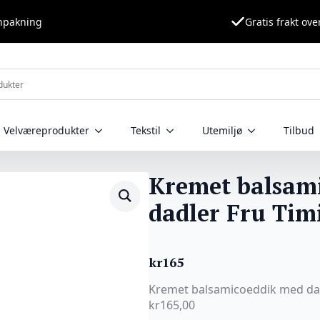
nnpakning
Gratis frakt ove
Velværeprodukter
Tekstil
Utemiljø
Tilbud
Kremet balsam
dadler Fru Tim
kr
165
Kremet balsamicoeddik med da
kr165,00