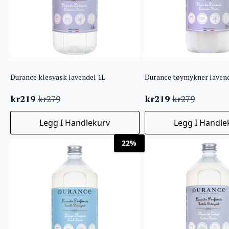
Durance klesvask lavendel 1L
Durance tøymykner lavend
kr
219
kr
219
kr
279
kr
279
Opprinnelig
Nåværende
Opprinnelig
Nåværende
pris
pris
pris
pris
Legg I Handlekurv
Legg I Handle
var:
er:
var:
er:
kr279.
kr219.
kr279.
kr219.
22%