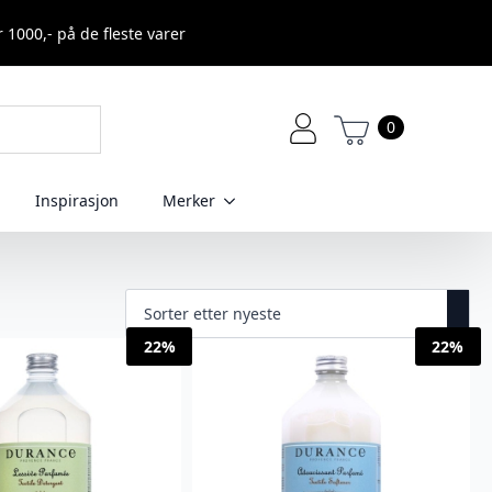
r 1000,- på de fleste varer
0
Inspirasjon
Merker
22%
22%