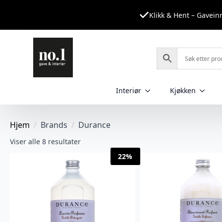
Klikk & Hent – Gavei
Interiør
Kjøkken
Hjem
Brands
Durance
Sortert
Viser alle 8 resultater
etter
22%
nyeste