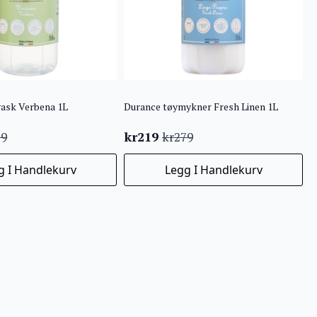
vask Verbena 1L
Durance tøymykner Fresh Linen 1L
kr
219
79
kr
279
ig
de
Opprinnelig
Nåværende
pris
pris
g I Handlekurv
Legg I Handlekurv
var:
er:
kr279.
kr219.