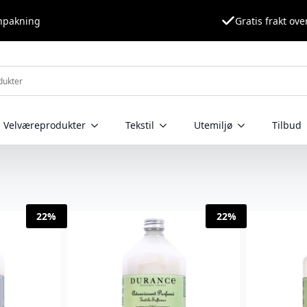
nnpakning
Gratis frakt ove
Velværeprodukter
Tekstil
Utemiljø
Tilbud
22%
22%