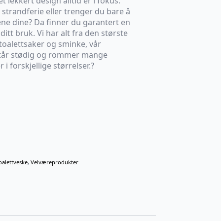
lekkert design alltid er i fokus.
, strandferie eller trenger du bare å
e dine? Da finner du garantert en
ditt bruk. Vi har alt fra den største
oalettsaker og sminke, vår
står stødig og rommer mange
 i forskjellige størrelser.?
oalettveske
,
Velværeprodukter