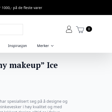
r 1000,- på de fleste varer
0
Inspirasjon
Merker
my makeup” Ice
ar spesialisert seg på å designe og
nkevesker i høy kvalitet og med