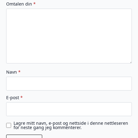
av
av
av
av
av
Omtalen din
*
5
5
5
5
5
stjerner
stjerner
stjerner
stjerner
stjerner
Navn
*
E-post
*
Lagre mitt navn, e-post og nettside i denne nettleseren
for neste gang jeg kommenterer.