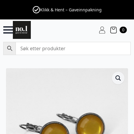
Klikk & Hent – Gaveinnpakning
0