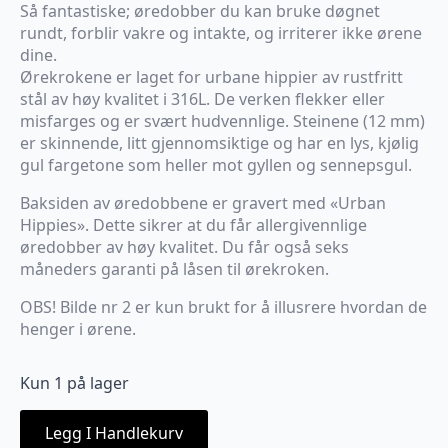
Så fantastiske; øredobber du kan bruke døgnet
rundt, forblir vakre og intakte, og irriterer ikke ørene
dine.
Ørekrokene er laget for urbane hippier av rustfritt
stål av høy kvalitet i 316L. De verken flekker eller
misfarges og er svært hudvennlige. Steinene (12 mm)
er skinnende, litt gjennomsiktige og har en lys, kjølig
gul fargetone som heller mot gyllen og sennepsgul.
Baksiden av øredobbene er gravert med «Urban
Hippies». Dette sikrer at du får allergivennlige
øredobber av høy kvalitet. Du får også seks
måneders garanti på låsen til ørekroken.
OBS! Bilde nr 2 er kun brukt for å illusrere hvordan de
henger i ørene.
Kun 1 på lager
Legg I Handlekurv