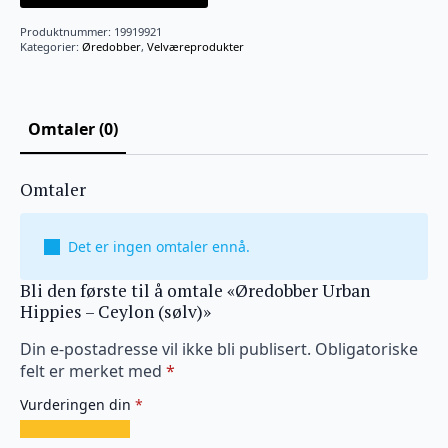
Produktnummer:
19919921
Kategorier:
Øredobber
,
Velværeprodukter
Omtaler (0)
Omtaler
Det er ingen omtaler ennå.
Bli den første til å omtale «Øredobber Urban
Hippies – Ceylon (sølv)»
Din e-postadresse vil ikke bli publisert.
Obligatoriske
felt er merket med
*
Vurderingen din
*
1
2
3
4
5