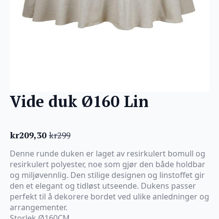
Vide duk Ø160 Lin
kr
209,30
kr
299
Opprinnelig
Nåværende
pris
pris
Denne runde duken er laget av resirkulert bomull og
var:
er:
resirkulert polyester, noe som gjør den både holdbar
kr299.
kr209,30.
og miljøvennlig. Den stilige designen og linstoffet gir
den et elegant og tidløst utseende. Dukens passer
perfekt til å dekorere bordet ved ulike anledninger og
arrangementer.
Storlek Ø160CM