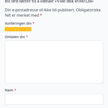
Bli den første til å omtale «Vide duk Ø160 Lin»
Din e-postadresse vil ikke bli publisert.
Obligatoriske
felt er merket med
*
Vurderingen din
*
1
2
3
4
5
av
av
av
av
av
Omtalen din
*
5
5
5
5
5
stjerner
stjerner
stjerner
stjerner
stjerner
Navn
*