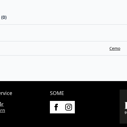
(0)
Cemo
rvice
SOME
år
ern