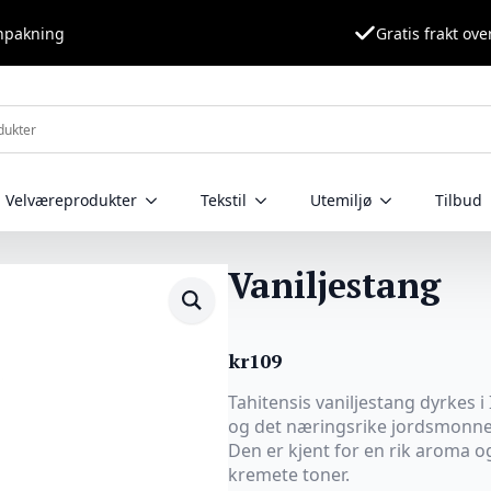
nnpakning
Gratis frakt ove
Velværeprodukter
Tekstil
Utemiljø
Tilbud
Vaniljestang
kr
109
Tahitensis vaniljestang dyrkes i
og det næringsrike jordsmonnet 
Den er kjent for en rik aroma o
kremete toner.