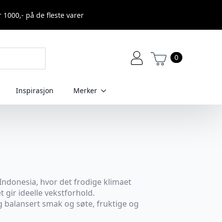
r 1000,- på de fleste varer
0
Inspirasjon
Merker
 Indonesia, hvor det frodige klimaet
gir ideelle vekstforhold.
g balansert smak og søte, fruktige og