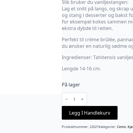
Slik bruker du vaniljestangen:
Lag et snitt på langs, og skrap 
og stang i desserter og bakst 
for eksempel kokes sammen med 
ekstra dybde til retten.
Perfekt til crème brûlée, panna
du ønsker en naturlig sødme og
Ingredienser: Tahitensis vanilje
Lengde 14-16 cm.
På lager
Vaniljestang
antall
Legg I Handlekurv
Produktnummer:
22021
Kategorier:
Cemo
,
Kjø