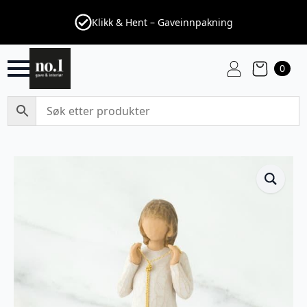
Klikk & Hent – Gaveinnpakning
0