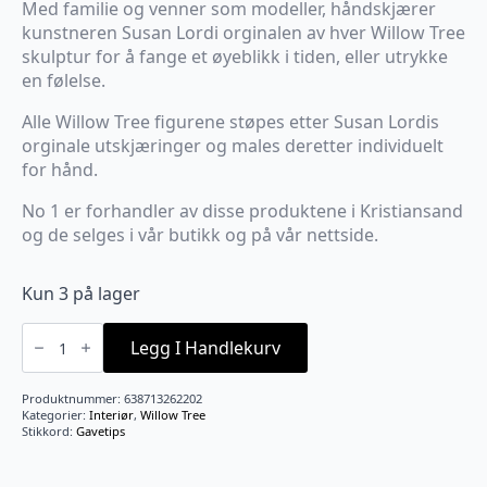
Med familie og venner som modeller, håndskjærer
kunstneren Susan Lordi orginalen av hver Willow Tree
skulptur for å fange et øyeblikk i tiden, eller utrykke
en følelse.
Alle Willow Tree figurene støpes etter Susan Lordis
orginale utskjæringer og males deretter individuelt
for hånd.
No 1 er forhandler av disse produktene i Kristiansand
og de selges i vår butikk og på vår nettside.
Kun 3 på lager
Truly
golden
Legg I Handlekurv
B11
antall
Produktnummer:
638713262202
Kategorier:
Interiør
,
Willow Tree
Stikkord:
Gavetips