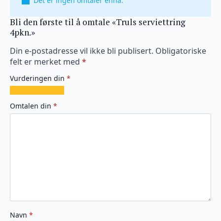
Det er ingen omtaler ennå.
Bli den første til å omtale «Truls serviettring
4pkn.»
Din e-postadresse vil ikke bli publisert.
Obligatoriske
felt er merket med
*
Vurderingen din
*
1
2
3
4
5
av
av
av
av
av
Omtalen din
*
5
5
5
5
5
stjerner
stjerner
stjerner
stjerner
stjerner
Navn
*