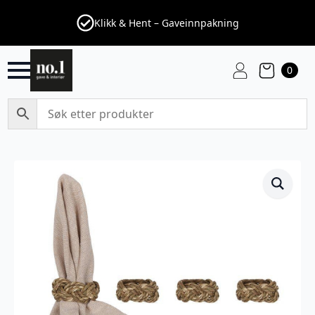
Klikk & Hent – Gaveinnpakning
0