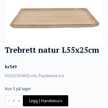
Trebrett natur L55x25cm
kr
349
H3,5/L55/W25 cm, Paulownia tre
Kun 5 på lager
Trebrett
natur
Legg I Handlekurv
L55x25cm
antall