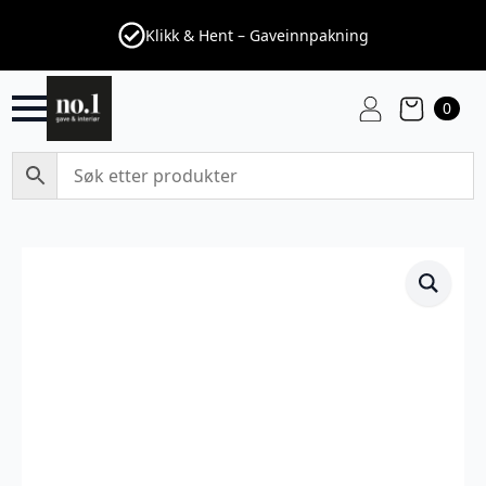
Klikk & Hent – Gaveinnpakning
0