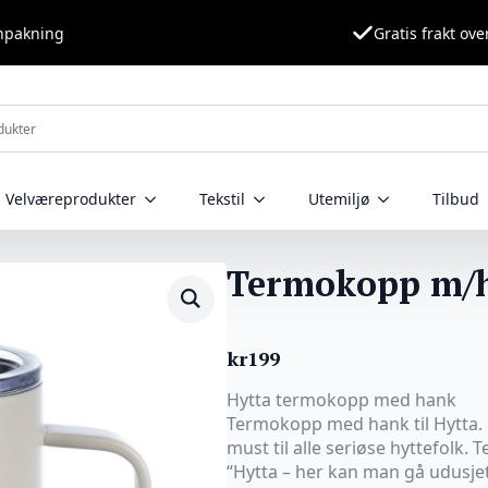
nnpakning
Gratis frakt ove
Velværeprodukter
Tekstil
Utemiljø
Tilbud
Termokopp m/
kr
199
Hytta termokopp med hank
Termokopp med hank til Hytta. 
must til alle seriøse hyttefolk.
“Hytta – her kan man gå udusjet 