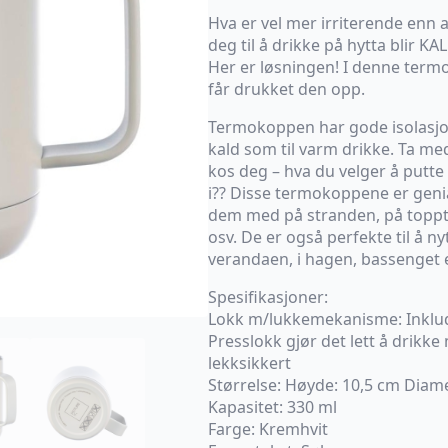
Hva er vel mer irriterende enn 
deg til å drikke på hytta blir K
Her er løsningen! I denne term
får drukket den opp.
Termokoppen har gode isolasjon
kald som til varm drikke. Ta m
kos deg – hva du velger å putte 
i?? Disse termokoppene er genia
dem med på stranden, på topptu
osv. De er også perfekte til å ny
verandaen, i hagen, bassenget e
Spesifikasjoner:
Lokk m/lukkemekanisme: Inkluder
Presslokk gjør det lett å drikke
lekksikkert
Størrelse: Høyde: 10,5 cm Diam
Kapasitet: 330 ml
Farge: Kremhvit