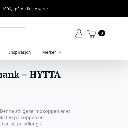
r 1000,- på de fleste varer
0
Inspirasjon
Merker
hank – HYTTA
Denne stilige termokoppen er et
 Teksten på koppen er:
i en sliten stilongs”.