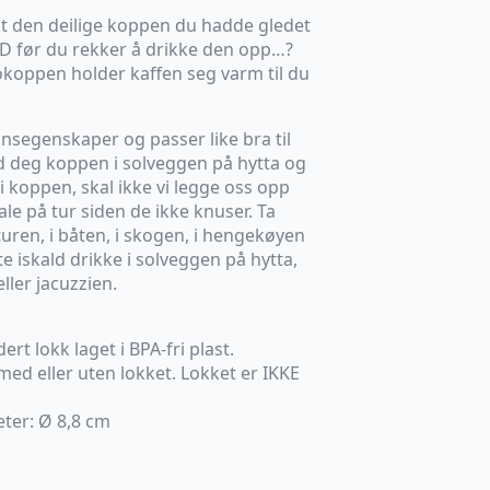
at den deilige koppen du hadde gledet
ALD før du rekker å drikke den opp…?
okoppen holder kaffen seg varm til du
segenskaper og passer like bra til
ed deg koppen i solveggen på hytta og
i koppen, skal ikke vi legge oss opp
le på tur siden de ikke knuser. Ta
ren, i båten, i skogen, i hengekøyen
te iskald drikke i solveggen på hytta,
ller jacuzzien.
t lokk laget i BPA-fri plast.
 med eller uten lokket. Lokket er IKKE
eter: Ø 8,8 cm