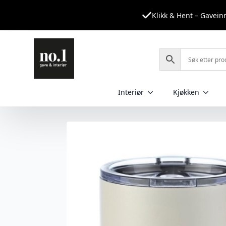
Klikk & Hent – Gavei
Interiør
Kjøkken