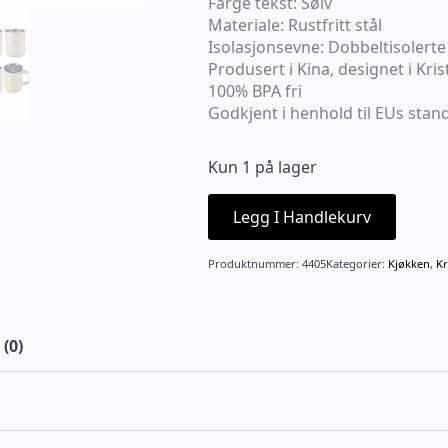
Farge tekst: Sølv
Materiale: Rustfritt stål
Isolasjonsevne: Dobbeltisolerte 
Produsert i Kina, designet i Kri
100% BPA fri
Godkjent i henhold til EUs stan
Kun 1 på lager
Legg I Handlekurv
Produktnummer:
4405
Kategorier:
Kjøkken
,
Kr
(0)