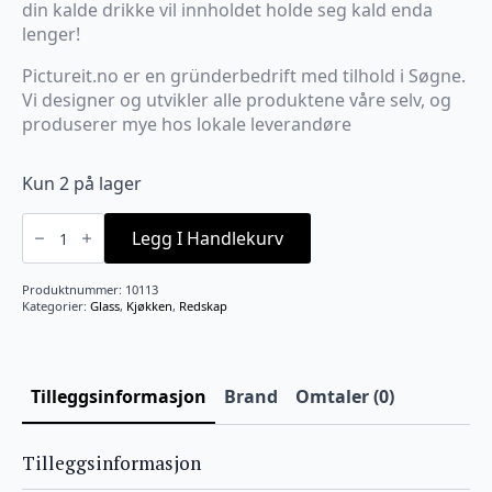
din kalde drikke vil innholdet holde seg kald enda
lenger!
Pictureit.no er en gründerbedrift med tilhold i Søgne.
Vi designer og utvikler alle produktene våre selv, og
produserer mye hos lokale leverandøre
Kun 2 på lager
Termo
vinglass
Legg I Handlekurv
Lys
rosa
"HVILEPULS"
Produktnummer:
10113
antall
Kategorier:
Glass
,
Kjøkken
,
Redskap
Tilleggsinformasjon
Brand
Omtaler (0)
Tilleggsinformasjon