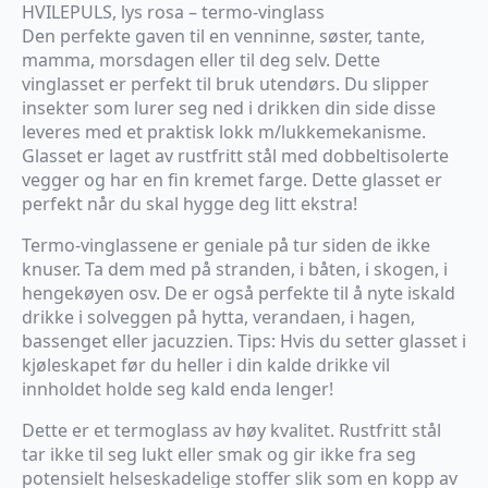
HVILEPULS, lys rosa – termo-vinglass
Den perfekte gaven til en venninne, søster, tante,
mamma, morsdagen eller til deg selv. Dette
vinglasset er perfekt til bruk utendørs. Du slipper
insekter som lurer seg ned i drikken din side disse
leveres med et praktisk lokk m/lukkemekanisme.
Glasset er laget av rustfritt stål med dobbeltisolerte
vegger og har en fin kremet farge. Dette glasset er
perfekt når du skal hygge deg litt ekstra!
Termo-vinglassene er geniale på tur siden de ikke
knuser. Ta dem med på stranden, i båten, i skogen, i
hengekøyen osv. De er også perfekte til å nyte iskald
drikke i solveggen på hytta, verandaen, i hagen,
bassenget eller jacuzzien. Tips: Hvis du setter glasset i
kjøleskapet før du heller i din kalde drikke vil
innholdet holde seg kald enda lenger!
Dette er et termoglass av høy kvalitet. Rustfritt stål
tar ikke til seg lukt eller smak og gir ikke fra seg
potensielt helseskadelige stoffer slik som en kopp av