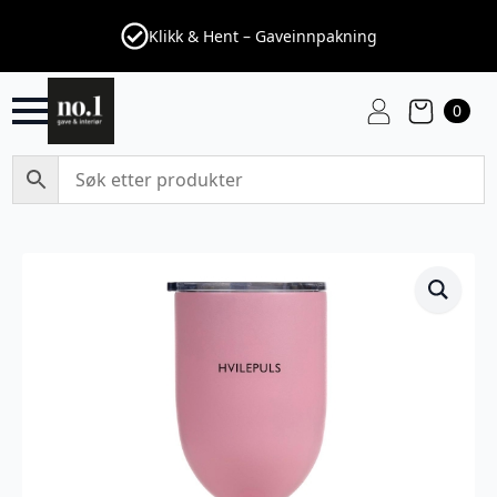
Klikk & Hent – Gaveinnpakning
0