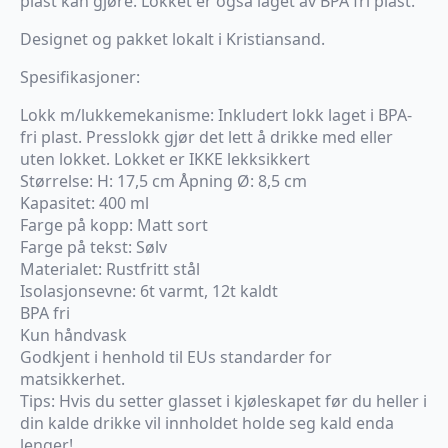
plast kan gjøre. Lokket er også laget av BPA fri plast.
Designet og pakket lokalt i Kristiansand.
Spesifikasjoner:
Lokk m/lukkemekanisme: Inkludert lokk laget i BPA-
fri plast. Presslokk gjør det lett å drikke med eller
uten lokket. Lokket er IKKE lekksikkert
Størrelse: H: 17,5 cm Åpning Ø: 8,5 cm
Kapasitet: 400 ml
Farge på kopp: Matt sort
Farge på tekst: Sølv
Materialet: Rustfritt stål
Isolasjonsevne: 6t varmt, 12t kaldt
BPA fri
Kun håndvask
Godkjent i henhold til EUs standarder for
matsikkerhet.
Tips: Hvis du setter glasset i kjøleskapet før du heller i
din kalde drikke vil innholdet holde seg kald enda
lenger!