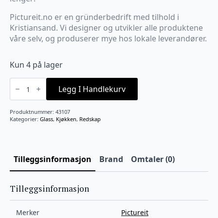
Pictureit.no er en gründerbedrift med tilhold i
Kristiansand. Vi designer og utvikler alle produktene
våre selv, og produserer mye hos lokale leverandører.
Kun 4 på lager
Termo
ølglass
Legg I Handlekurv
sort
"NYTER
LIVET
Produktnummer:
43107
PÅ
Kategorier:
Glass
,
Kjøkken
,
Redskap
HYTTA"
antall
Tilleggsinformasjon
Brand
Omtaler (0)
Tilleggsinformasjon
Merker
Pictureit