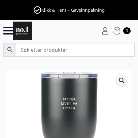
Klikk & Hent – Gaveinnpakning
0