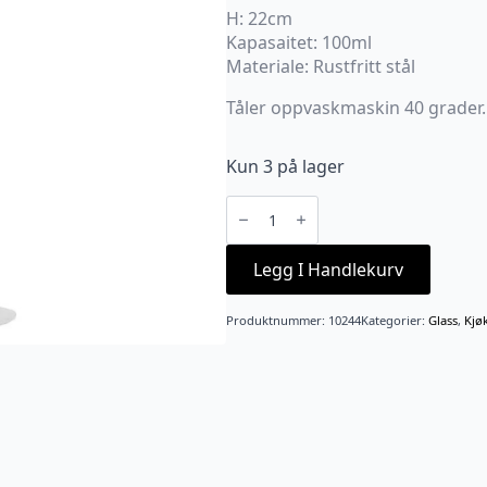
H: 22cm
Kapasaitet: 100ml
Materiale: Rustfritt stål
Tåler oppvaskmaskin 40 grader.
Kun 3 på lager
Termo
champagneglass
hvit
"MAMMABRUS"
antall
Legg I Handlekurv
Produktnummer:
10244
Kategorier:
Glass
,
Kjø