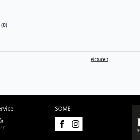
(0)
Pictureit
rvice
SOME
år
ern