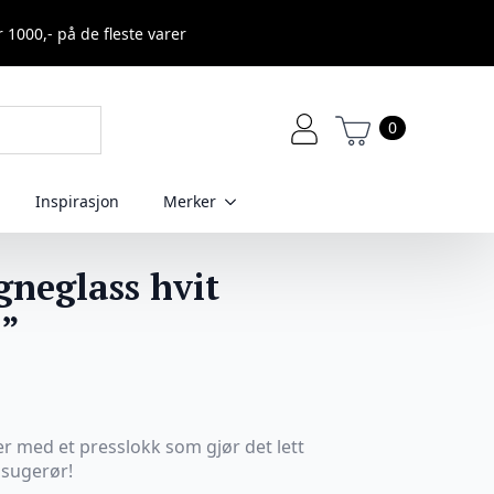
r 1000,- på de fleste varer
0
Inspirasjon
Merker
neglass hvit
”
med et presslokk som gjør det lett
l sugerør!