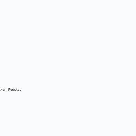
kken
,
Redskap