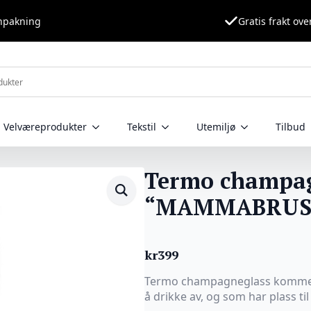
nnpakning
Gratis frakt ove
Velværeprodukter
Tekstil
Utemiljø
Tilbud
Termo champag
“MAMMABRUS
kr
399
Termo champagneglass kommer 
å drikke av, og som har plass ti