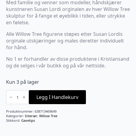
Med familie og venner som modeller, håndskjærer
kunstneren Susan Lordi orginalen av hver Willow Tree
skulptur for å fange et øyeblikk i tiden, eller utrykke
en følelse.
Alle Willow Tree figurene støpes etter Susan Lordis
orginale utskjæringer og males deretter individuelt
for hånd.
No 1 er forhandler av disse produktene i Kristiansand
og de selges i vår butikk og på vår nettside.
Kun 3 på lager
Surprise
A01
Legg I Handlekurv
antall
Produktnummer:
638713469649
Kategorier:
Interiør
,
Willow Tree
Stikkord:
Gavetips