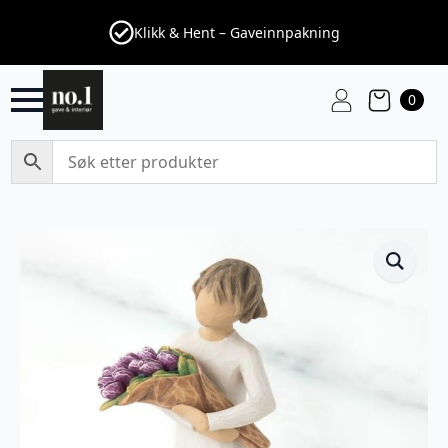
Klikk & Hent – Gaveinnpakning
0