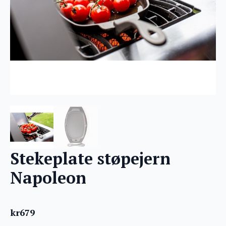
Stekeplate støpejern
Napoleon
kr
679