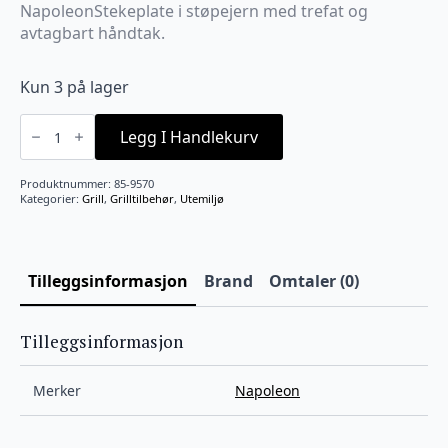
NapoleonStekeplate i støpejern med trefat og
avtagbart håndtak.
Kun 3 på lager
Stekeplate
støpejern
Legg I Handlekurv
Napoleon
antall
Produktnummer:
85-9570
Kategorier:
Grill
,
Grilltilbehør
,
Utemiljø
Tilleggsinformasjon
Brand
Omtaler (0)
Tilleggsinformasjon
Merker
Napoleon