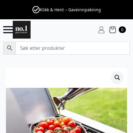
Klikk & Hent – Gaveinnpakning
0