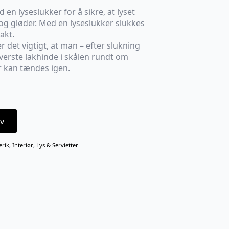
d en lyseslukker for å sikre, at lyset
 og gløder. Med en lyseslukker slukkes
akt.
er det vigtigt, at man – efter slukning
verste lakhinde i skålen rundt om
r kan tændes igen.
v
erik
,
Interiør
,
Lys & Servietter