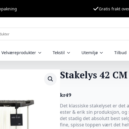
nnpakning
Gratis frakt ove
Velværeprodukter
Tekstil
Utemiljø
Tilbud
Stakelys 42 CM 
kr
49
Det klassiske stakelyset er det a
ester & erik sin produksjon, og 
det stadig det absolutt best se
fine, spisse toppen vært det hel