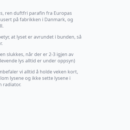
ks, ren duftfri parafin fra Europas
usert på fabrikken i Danmark, og
l.
tyr, at lyset er avrundet i bunden, så
r.
n slukkes, når der er 2-3 igjen av
 levende lys alltid er under oppsyn)
befaler vi alltid å holde veken kort,
m lysene og ikke sette lysene i
n radiator.