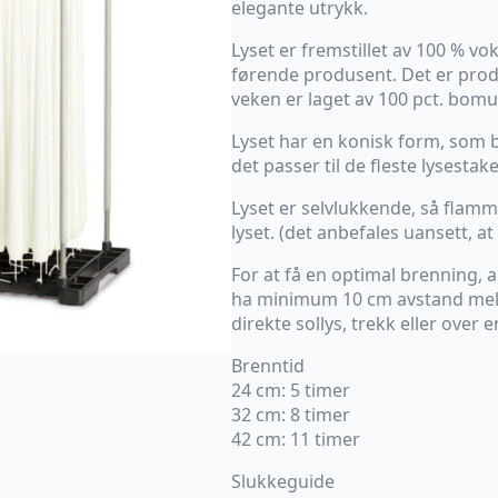
elegante utrykk.
Lyset er fremstillet av 100 % vo
førende produsent. Det er prod
veken er laget av 100 pct. bomul
Lyset har en konisk form, som be
det passer til de fleste lysestake
Lyset er selvlukkende, så flamme
lyset. (det anbefales uansett, at
For at få en optimal brenning, an
ha minimum 10 cm avstand mello
direkte sollys, trekk eller over e
Brenntid
24 cm: 5 timer
32 cm: 8 timer
42 cm: 11 timer
Slukkeguide