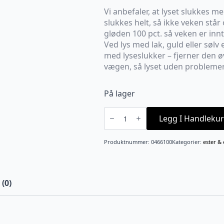
Vi anbefaler, at lyset slukkes me
slukkes helt, så ikke veken står
gløden 100 pct. så veken er innt
Ved lys med lak, guld eller sølv 
med lyseslukker – fjerner den ø
vægen, så lyset uden probleme
På lager
Stakelys
42
Legg I Handlekur
CM
Col.
10
Produktnummer:
0466100
Kategorier:
ester & 
Silky
lakk
antall
(0)