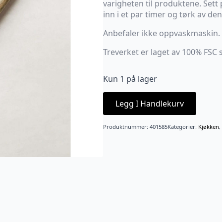
varigheten til produktene. Sett 
inn i et par timer og tørk av de
Anbefaler ikke oppvaskmaskin.
Treverket er laget av 100% FSC se
Kun 1 på lager
Legg I Handlekurv
Produktnummer:
401585
Kategorier:
Kjøkken
,