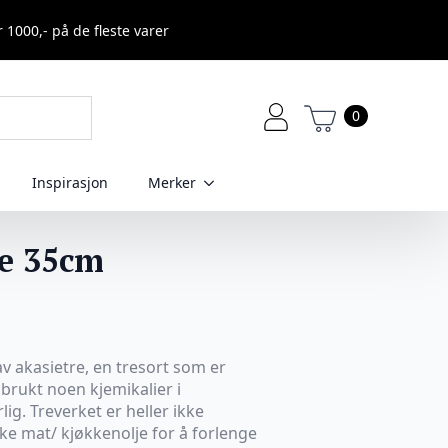
r 1000,- på de fleste varer
0
Inspirasjon
Merker
re 35cm
av akasietre, en tresort som er
 brukt noen kjemikalier i
ig. Treverket er heller ikke
uke mat/ kjøkkenolje for å forlenge