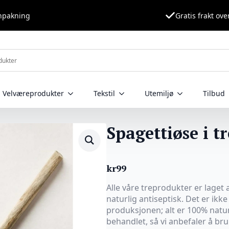
nnpakning
Gratis frakt ove
Velværeprodukter
Tekstil
Utemiljø
Tilbud
Spagettiøse i t
kr
99
Alle våre treprodukter er laget 
naturlig antiseptisk. Det er ikke
produksjonen; alt er 100% naturl
behandlet, så vi anbefaler å br