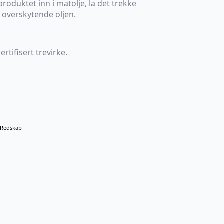
produktet inn i matolje, la det trekke
n overskytende oljen.
rtifisert trevirke.
Redskap