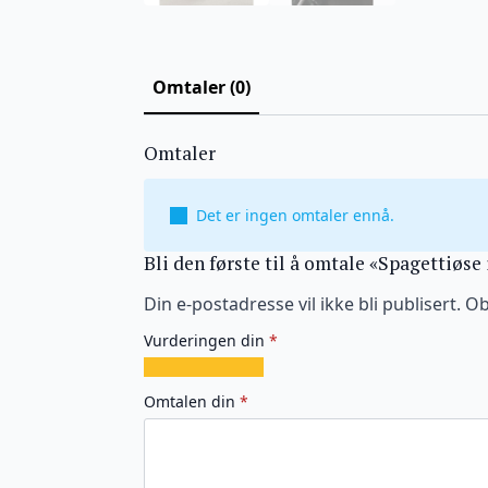
Omtaler (0)
Omtaler
Det er ingen omtaler ennå.
Bli den første til å omtale «Spagettiøse 
Din e-postadresse vil ikke bli publisert.
Ob
Vurderingen din
*
1
2
3
4
5
av
av
av
av
av
Omtalen din
*
5
5
5
5
5
stjerner
stjerner
stjerner
stjerner
stjerner