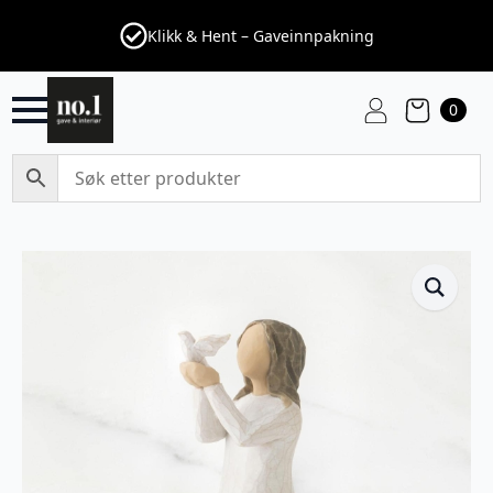
Klikk & Hent – Gaveinnpakning
0