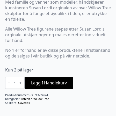
Med familie og venner som modeller, håndskjærer
kunstneren Susan Lordi orginalen av hver Willow Tree
skulptur for å fange et øyeblikk i tiden, eller utrykke
en følelse.
Alle Willow Tree figurene støpes etter Susan Lordis
orginale utskjæringer og males deretter individuelt
for hånd.
No 1 er forhandler av disse produktene i Kristiansand
og de selges i vår butikk og på vår nettside.
Kun 2 på lager
Soar
antall
Legg I Handlekurv
Produktnummer:
638713224941
Kategorier:
Interiør
,
Willow Tree
Stikkord:
Gavetips