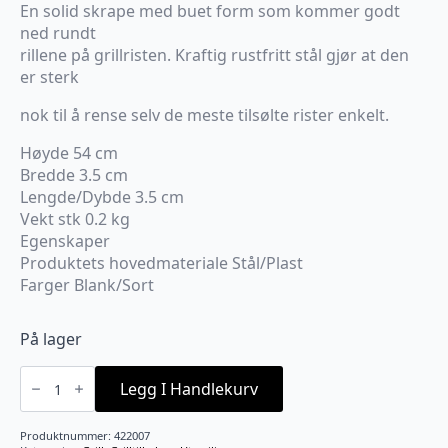
En solid skrape med buet form som kommer godt
ned rundt
rillene på grillristen. Kraftig rustfritt stål gjør at den
er sterk
nok til å rense selv de meste tilsølte rister enkelt.
Høyde 54 cm
Bredde 3.5 cm
Lengde/Dybde 3.5 cm
Vekt stk 0.2 kg
Egenskaper
Produktets hovedmateriale Stål/Plast
Farger Blank/Sort
På lager
Skrape
til
Legg I Handlekurv
grillrist
Napoleon
antall
Produktnummer:
422007