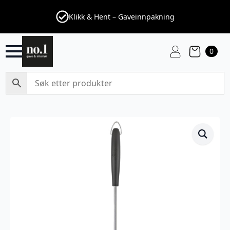
Klikk & Hent – Gaveinnpakning
0